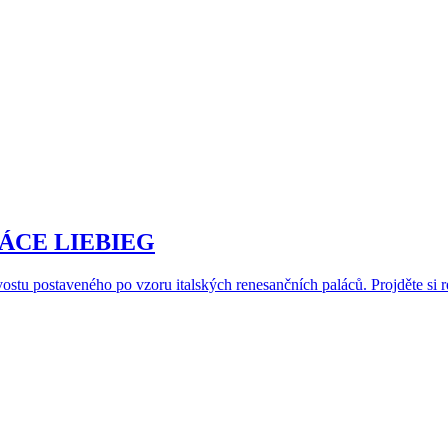
ÁCE LIEBIEG
stu postaveného po vzoru italských renesančních paláců. Projděte si r