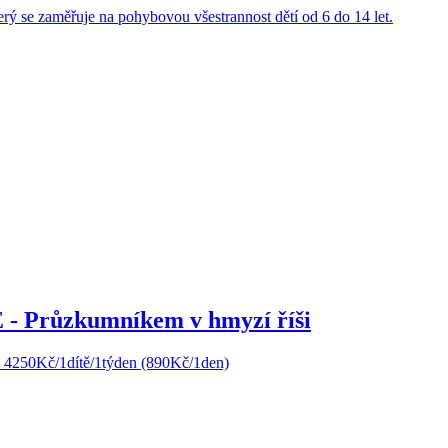
rý se zaměřuje na pohybovou všestrannost dětí od 6 do 14 let.
Průzkumníkem v hmyzí říši
na 4250Kč/1dítě/1týden (890Kč/1den)