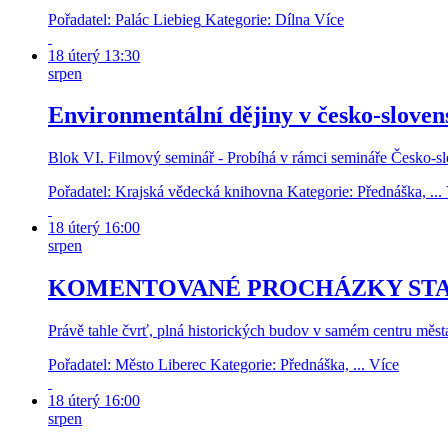
Pořadatel: Palác Liebieg
Kategorie: Dílna
Více
18
úterý
13:30
srpen
Environmentální dějiny v česko-slove
Blok VI. Filmový seminář - Probíhá v rámci semináře Česko-sl
Pořadatel: Krajská vědecká knihovna
Kategorie: Přednáška, ...
18
úterý
16:00
srpen
KOMENTOVANÉ PROCHÁZKY ST
Právě tahle čvrť, plná historických budov v samém centru měst
Pořadatel: Město Liberec
Kategorie: Přednáška, ...
Více
18
úterý
16:00
srpen