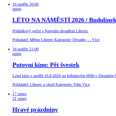
16
neděle
20:00
srpen
LÉTO NA NÁMĚSTÍ 2026 / Budulíne
Pohádkový večer s Naivním divadlem Liberec
Pořadatel: Město Liberec
Kategorie: Divadlo, ...
Více
16
neděle
21:00
srpen
Putovní kino: Pět švestek
Letní kino v neděli 16.8.2026 na fotbalovém hřišti v Dlouhém M
Pořadatel: Liberec a okolí
Kategorie: Film
Více
17
srpen
21
srpen
Hravé prázdniny