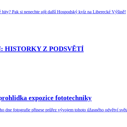
 hity? Pak si nenechte ujít další Hospodský kvíz na Liberecké Výšině!
ON: HISTORKY Z PODSVĚTÍ
prohlidka expozice fototechniky
o dne fotografie přinese průřez vývojem tohoto úžasného odvětví svět