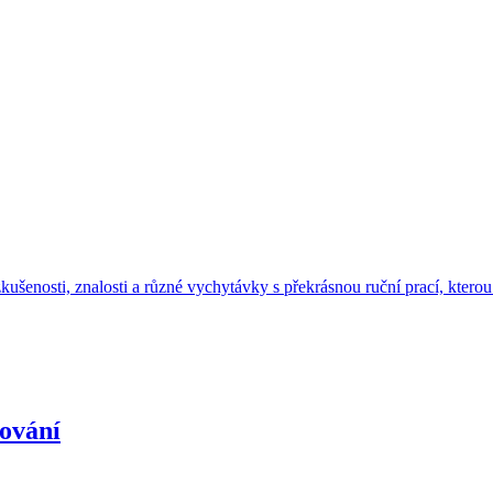
 zkušenosti, znalosti a různé vychytávky s překrásnou ruční prací, k
čování