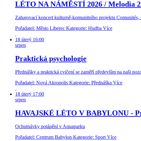
LÉTO NA NÁMĚSTÍ 2026 / Melodia 2
Zahajovací koncert kulturně-komunitního projektu Comunités, z
Pořadatel: Město Liberec
Kategorie: Hudba
Více
18
úterý
16:00
srpen
Praktická psychologie
Přednášky a praktická cvičení se zaměří především na naši poz
Pořadatel: Nová Akropolis
Kategorie: Přednáška
Více
18
úterý
17:00
srpen
HAVAJSKÉ LÉTO V BABYLONU - Práz
Ochutnávky potápění v Aquaparku
Pořadatel: Centrum Babylon
Kategorie: Sport
Více