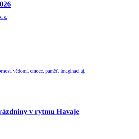
026
. s.
ornost, vědomí, emoce, paměť, imaginaci aj.
dniny v rytmu Havaje