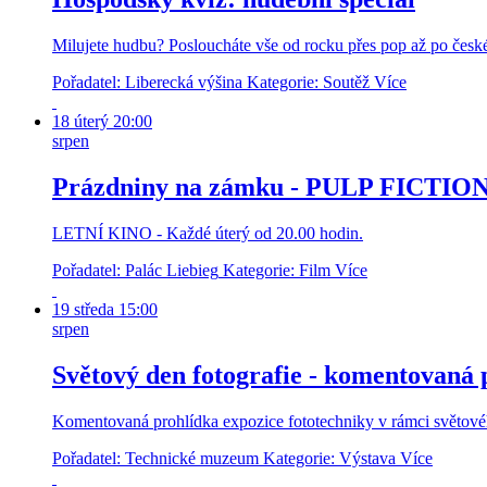
Milujete hudbu? Posloucháte vše od rocku přes pop až po české
Pořadatel: Liberecká výšina
Kategorie: Soutěž
Více
18
úterý
20:00
srpen
Prázdniny na zámku - PULP FICTI
LETNÍ KINO - Každé úterý od 20.00 hodin.
Pořadatel: Palác Liebieg
Kategorie: Film
Více
19
středa
15:00
srpen
Světový den fotografie - komentovaná 
Komentovaná prohlídka expozice fototechniky v rámci světovéh
Pořadatel: Technické muzeum
Kategorie: Výstava
Více