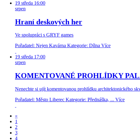
19
středa
16:00
srpen
Hraní deskových her
Ve spolupráci s GRYF games
Pořadatel: Nejen Kavárna
Kategorie: Dílna
Více
19
středa
17:00
srpen
KOMENTOVANÉ PROHLÍDKY PAL
Nenechte si ujít komentovanou prohlídku architektonického skvo
Pořadatel: Město Liberec
Kategorie: Přednáška, ...
Více
«
1
2
3
4