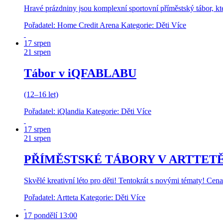
Hravé prázdniny jsou komplexní sportovní příměstský tábor, kte
Pořadatel: Home Credit Arena
Kategorie: Děti
Více
17
srpen
21
srpen
Tábor v iQFABLABU
(12–16 let)
Pořadatel: iQlandia
Kategorie: Děti
Více
17
srpen
21
srpen
PŘÍMĚSTSKÉ TÁBORY V ARTTETĚ - 
Skvělé kreativní léto pro děti! Tentokrát s novými tématy! Ce
Pořadatel: Artteta
Kategorie: Děti
Více
17
pondělí
13:00