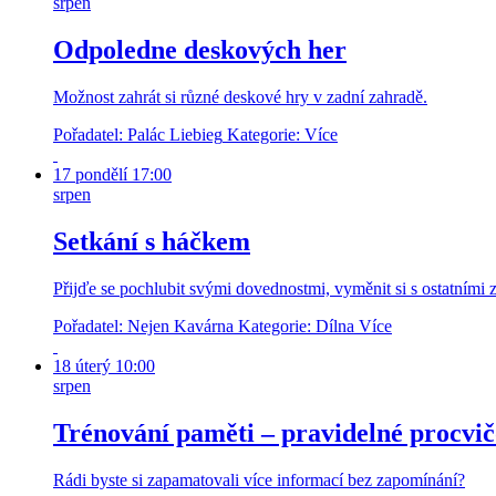
srpen
Odpoledne deskových her
Možnost zahrát si různé deskové hry v zadní zahradě.
Pořadatel: Palác Liebieg
Kategorie:
Více
17
pondělí
17:00
srpen
Setkání s háčkem
Přijďe se pochlubit svými dovednostmi, vyměnit si s ostatními
Pořadatel: Nejen Kavárna
Kategorie: Dílna
Více
18
úterý
10:00
srpen
Trénování paměti – pravidelné procvi
Rádi byste si zapamatovali více informací bez zapomínání?