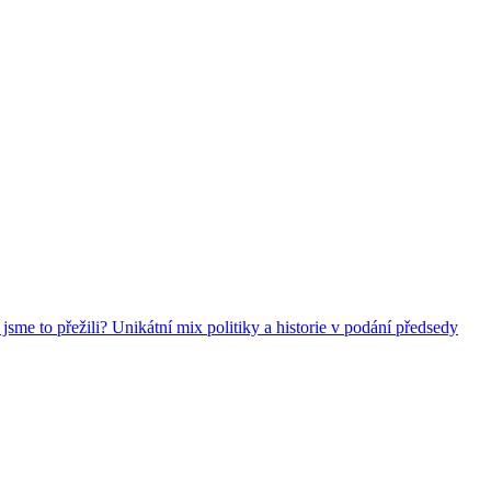
jsme to přežili? Unikátní mix politiky a historie v podání předsedy