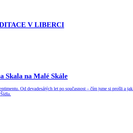
ITACE V LIBERCI
La Skala na Malé Skále
timentu. Od devadesátých let po současnost – čím jsme si prošli a jak 
Šídla.