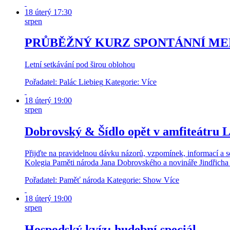
18
úterý
17:30
srpen
PRŮBĚŽNÝ KURZ SPONTÁNNÍ MED
Letní setkávání pod širou oblohou
Pořadatel: Palác Liebieg
Kategorie:
Více
18
úterý
19:00
srpen
Dobrovský & Šídlo opět v amfiteátru 
Přijďte na pravidelnou dávku názorů, vzpomínek, informací a sen
Kolegia Paměti národa Jana Dobrovského a novináře Jindřicha 
Pořadatel: Paměť národa
Kategorie: Show
Více
18
úterý
19:00
srpen
Hospodský kvíz: hudební speciál