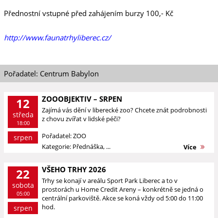
Přednostní vstupné před zahájením burzy 100,- Kč
http://www.faunatrhyliberec.cz/
Pořadatel: Centrum Babylon
ZOOOBJEKTIV – SRPEN
12
Zajímá vás dění v liberecké zoo? Chcete znát podrobnosti
středa
z chovu zvířat v lidské péči?
18:00
Pořadatel: ZOO
srpen
Kategorie: Přednáška, ...
Více
VŠEHO TRHY 2026
22
Trhy se konají v areálu Sport Park Liberec a to v
sobota
prostorách u Home Credit Areny – konkrétně se jedná o
05:00
centrální parkoviště. Akce se koná vždy od 5:00 do 11:00
hod.
srpen