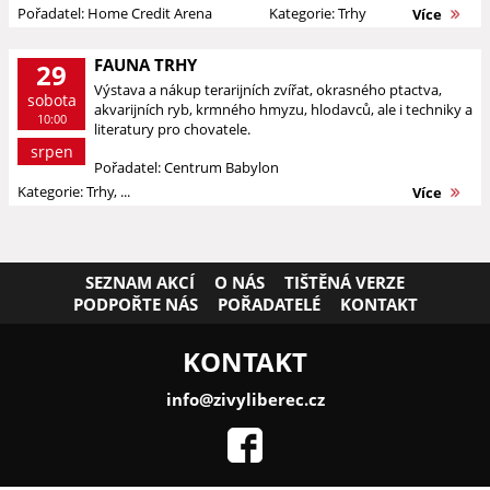
Pořadatel: Home Credit Arena
Kategorie: Trhy
Více
FAUNA TRHY
29
Výstava a nákup terarijních zvířat, okrasného ptactva,
sobota
akvarijních ryb, krmného hmyzu, hlodavců, ale i techniky a
10:00
literatury pro chovatele.
srpen
Pořadatel: Centrum Babylon
Kategorie: Trhy, ...
Více
SEZNAM AKCÍ
O NÁS
TIŠTĚNÁ VERZE
PODPOŘTE NÁS
POŘADATELÉ
KONTAKT
KONTAKT
info@zivyliberec.cz