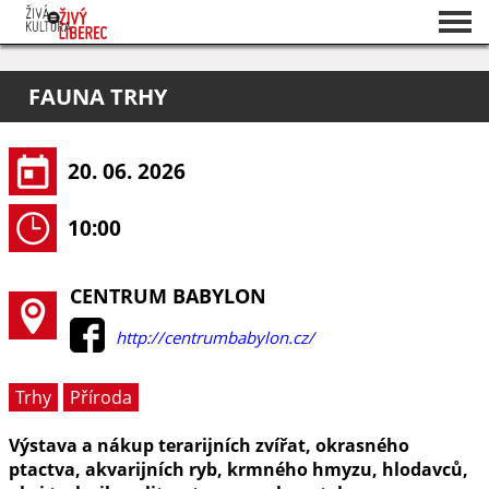
Seznam akcí
FAUNA TRHY
O projektu
Pořadatelé
20. 06. 2026
10:00
CENTRUM BABYLON
http://centrumbabylon.cz/
Trhy
Příroda
Výstava a nákup terarijních zvířat, okrasného
ptactva, akvarijních ryb, krmného hmyzu, hlodavců,