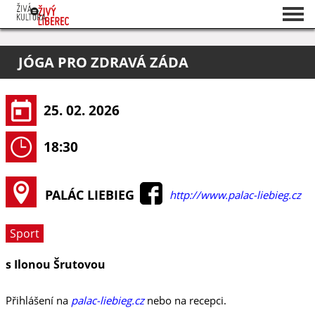
Seznam akcí
JÓGA PRO ZDRAVÁ ZÁDA
O projektu
Pořadatelé
25. 02. 2026
18:30
PALÁC LIEBIEG
http://www.palac-liebieg.cz
Sport
s Ilonou Šrutovou
Přihlášení na
palac-liebieg.cz
nebo na recepci.