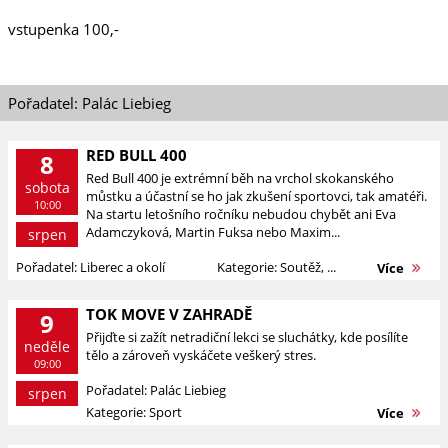
vstupenka 100,-
Pořadatel: Palác Liebieg
RED BULL 400
8
Red Bull 400 je extrémní běh na vrchol skokanského
sobota
můstku a účastní se ho jak zkušení sportovci, tak amatéři.
10:00
Na startu letošního ročníku nebudou chybět ani Eva
Adamczyková, Martin Fuksa nebo Maxim...
srpen
Pořadatel: Liberec a okolí
Kategorie: Soutěž, ...
Více
TOK MOVE V ZAHRADĚ
9
Přijďte si zažít netradiční lekci se sluchátky, kde posílíte
neděle
tělo a zároveň vyskáčete veškerý stres.
09:00
Pořadatel: Palác Liebieg
srpen
Kategorie: Sport
Více