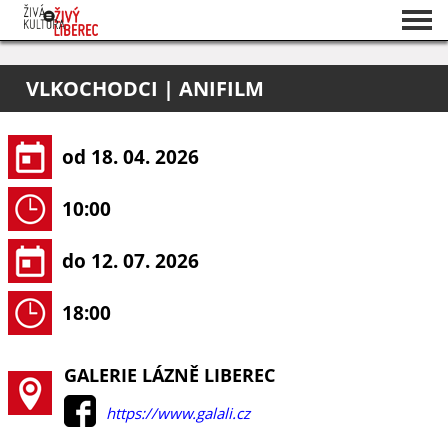
Seznam akcí
VLKOCHODCI | ANIFILM
O projektu
Pořadatelé
od 18. 04. 2026
10:00
do 12. 07. 2026
18:00
GALERIE LÁZNĚ LIBEREC
https://www.galali.cz