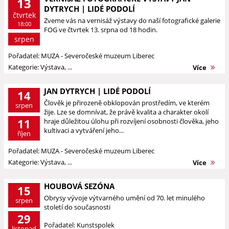
13
DYTRYCH | LIDÉ PODOLÍ
čtvrtek
Zveme vás na vernisáž výstavy do naší fotografické galerie
18:00
FOG ve čtvrtek 13. srpna od 18 hodin.
srpen
Pořadatel: MUZA - Severočeské muzeum Liberec
Kategorie: Výstava, ...
Více
JAN DYTRYCH | LIDÉ PODOLÍ
14
Člověk je přirozeně obklopován prostředím, ve kterém
srpen
žije. Lze se domnívat, že právě kvalita a charakter okolí
11
hraje důležitou úlohu při rozvíjení osobnosti člověka, jeho
kultivaci a vytváření jeho...
říjen
Pořadatel: MUZA - Severočeské muzeum Liberec
Kategorie: Výstava, ...
Více
HOUBOVÁ SEZÓNA
15
Obrysy vývoje výtvarného umění od 70. let minulého
srpen
století do současnosti
29
Pořadatel: Kunstspolek
listopad