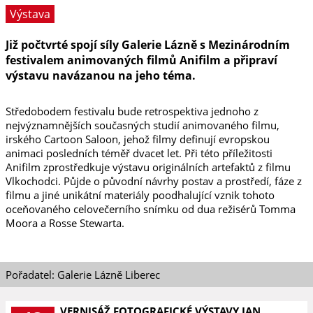
Výstava
Již počtvrté spojí síly Galerie Lázně s Mezinárodním
festivalem animovaných filmů Anifilm a připraví
výstavu navázanou na jeho téma.
Středobodem festivalu bude retrospektiva jednoho z
nejvýznamnějších současných studií animovaného filmu,
irského Cartoon Saloon, jehož filmy definují evropskou
animaci posledních téměř dvacet let. Při této příležitosti
Anifilm zprostředkuje výstavu originálních artefaktů z filmu
Vlkochodci. Půjde o původní návrhy postav a prostředí, fáze z
filmu a jiné unikátní materiály poodhalující vznik tohoto
oceňovaného celovečerního snímku od dua režisérů Tomma
Moora a Rosse Stewarta.
Pořadatel: Galerie Lázně Liberec
VERNISÁŽ FOTOGRAFICKÉ VÝSTAVY JAN