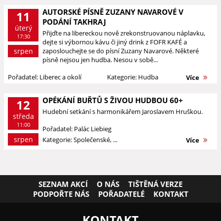
AUTORSKÉ PÍSNĚ ZUZANY NAVAROVÉ V
11
PODÁNÍ TAKHRAJ
úterý
Přijďte na libereckou nově zrekonstruovanou náplavku,
17:30
dejte si výbornou kávu či jiný drink z FOFR KAFÉ a
srpen
zaposlouchejte se do písní Zuzany Navarové. Některé
písně nejsou jen hudba. Nesou v sobě...
Pořadatel: Liberec a okolí
Kategorie: Hudba
Více
OPÉKÁNÍ BUŘTŮ S ŽIVOU HUDBOU 60+
12
Hudební setkání s harmonikářem Jaroslavem Hruškou.
středa
11:00
Pořadatel: Palác Liebieg
srpen
Kategorie: Společenské, ...
Více
SEZNAM AKCÍ
O NÁS
TIŠTĚNÁ VERZE
PODPOŘTE NÁS
POŘADATELÉ
KONTAKT
KONTAKT