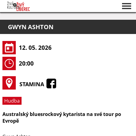
Seznam akcí
GWYN ASHTON
O projektu
Pořadatelé
12. 05. 2026
20:00
STAMINA
Hudba
Australský bluesrockový kytarista na své tour po
Evropě