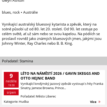
Gwyn Ashton
blues, rock • Austrálie
Vynikající australský bluesový kytarista a zpěvák, který na
scéně působí už od 80. let 20. století. Od 90. let cestuje po
celém světě, ať už sám nebo se svou kapelou. Na pódiích se
proslavil rovněž jako známých bluesových jmen, jakými jsou
Johnny Winter, Ray Charles nebo B. B. King.
Pořadatel: Stamina
LÉTO NA NÁMĚSTÍ 2026 / GAVIN SKEGGS AND
9
OTTO HEJNIC BAND
neděle
Vynikající londýnský jazzový zpěvák vystoupí s hity Franka
19:30
Sinatry, Jamese Browna, Prince...
srpen
Pořadatel: Město Liberec
Kategorie: Hudba
Více