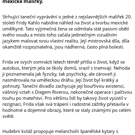
mexické malířky.
Strhující taneční vyprávění o jedné z nejslavnějších malířek 20.
století Fridy Kahlo nabídne náhled na život a tvorbu mexické
umělkyně. Tato výjimečná žena se odmítala stát pasivní obětí
svého osudu a místo toho začala jedinečným vizuálním
jazykem malovat svou vlastní realitu. Její mistrovská díla, díla
okamžitě rozpoznatelná, jsou nádherná, často plná bolesti.
Frida ve svých osmnácti letech téměř přišla o život, když se
autobus, kterým jela ze školy domů, srazil s tramvají. Nehoda
ji poznamenala jak fyzicky, tak psychicky, ale zároveň ji
nasměrovala na uměleckou dráhu. Její život byl krátký a
pohnutý. Taneční divadlo zachycuje její bouřlivou existenci,
vášnivý vztah s Diegem Riverou, nekonečné operace i palčivou
touhu po mateřství. Pro většinu lidí by takový život vyústil v
rezignaci, Frida však svá trápení i radostné zážitky přetavila v
hodnotné a dojemné obrazy, které se staly známými po celém
světě.
Hudební koláž propojuje melancholii španělské kytary s