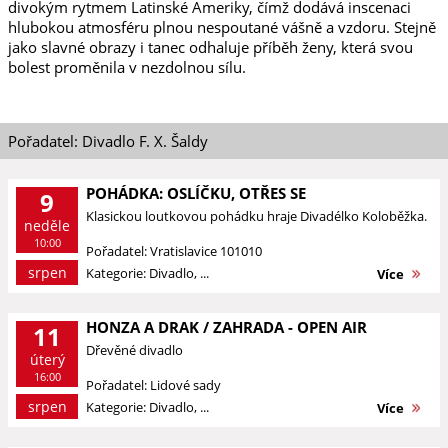
divokým rytmem Latinské Ameriky, čímž dodává inscenaci
hlubokou atmosféru plnou nespoutané vášně a vzdoru. Stejně
jako slavné obrazy i tanec odhaluje příběh ženy, která svou
bolest proměnila v nezdolnou sílu.
Pořadatel: Divadlo F. X. Šaldy
POHÁDKA: OSLÍČKU, OTŘES SE
9
Klasickou loutkovou pohádku hraje Divadélko Koloběžka.
neděle
10:00
Pořadatel: Vratislavice 101010
srpen
Kategorie: Divadlo, ...
Více
HONZA A DRAK / ZAHRADA - OPEN AIR
11
Dřevěné divadlo
úterý
16:00
Pořadatel: Lidové sady
srpen
Kategorie: Divadlo, ...
Více