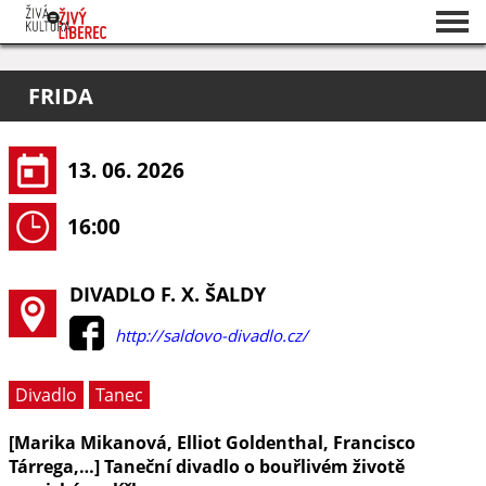
Seznam akcí
FRIDA
O projektu
Pořadatelé
13. 06. 2026
16:00
DIVADLO F. X. ŠALDY
http://saldovo-divadlo.cz/
Divadlo
Tanec
[Marika Mikanová, Elliot Goldenthal, Francisco
Tárrega,…] Taneční divadlo o bouřlivém životě