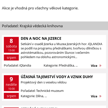
Akce je vhodná pro všechny věkové kategorie.
Pořadatel: Krajská vědecká knihovna
DEN A NOC NA JIZERCE
8
Setkání v osadě Jizerka u Muzea Jizerských hor. iQLANDIA
sobota
se podílí na programu přednáškami, tvořivou dílničkou s
13:00
astrotématikou, pozorováním Slunce i večerním
pohledem na oblohu astronomickými...
srpen
Pořadatel: iQlandia
Kategorie: Přednáška, ...
Více
ÚŽASNÁ TAJEMSTVÍ VODY A VZNIK DUHY
9
Projektový den s veselou vědou
neděle
10:00
Pořadatel: Technické muzeum
srpen
Kategorie: Dílna, ...
Více