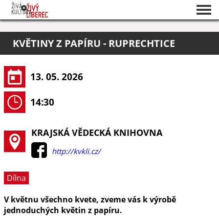
Seznam akcí
KVĚTINY Z PAPÍRU - RUPRECHTICE
O projektu
Pořadatelé
13. 05. 2026
14:30
KRAJSKÁ VĚDECKÁ KNIHOVNA
http://kvkli.cz/
Dílna
V květnu všechno kvete, zveme vás k výrobě
jednoduchých květin z papíru.