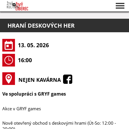
Seznam akcí
HRANÍ DESKOVÝCH HER
O projektu
Pořadatelé
13. 05. 2026
16:00
NEJEN KAVÁRNA
Ve spolupráci s GRYF games
Akce v GRYF games
Nově otevřený obchod s deskovými hrami (Út-So: 12:00 -
20:00)