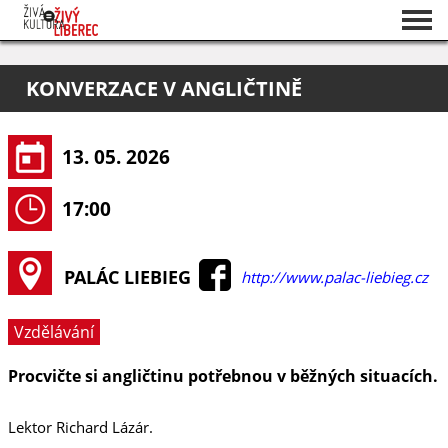
Seznam akcí
KONVERZACE V ANGLIČTINĚ
O projektu
Pořadatelé
13. 05. 2026
17:00
PALÁC LIEBIEG
http://www.palac-liebieg.cz
Vzdělávání
Procvičte si angličtinu potřebnou v běžných situacích.
Lektor Richard Lázár.