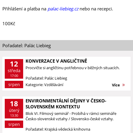
Přihlášení a platba na
palac-liebieg.cz
nebo na recepci.
100Kč
Pořadatel: Palác Liebieg
KONVERZACE V ANGLIČTINĚ
12
Procvičte si angličtinu potřebnou v běžných situacích.
středa
17:00
Pořadatel: Palác Liebieg
srpen
Kategorie: Vzdělávání
Více
ENVIRONMENTÁLNÍ DĚJINY V ČESKO-
18
SLOVENSKÉM KONTEXTU
úterý
Blok VI. Filmový seminář - Probíhá v rámci semináře
13:30
Česko-slovenské vztahy / Slovensko-české vztahy.
srpen
Pořadatel: Krajská vědecká knihovna