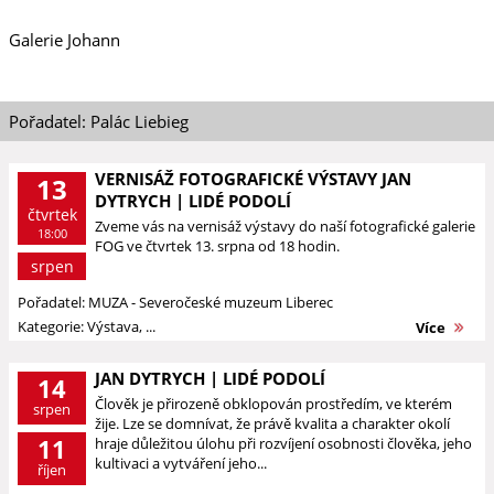
Galerie Johann
Pořadatel: Palác Liebieg
VERNISÁŽ FOTOGRAFICKÉ VÝSTAVY JAN
13
DYTRYCH | LIDÉ PODOLÍ
čtvrtek
Zveme vás na vernisáž výstavy do naší fotografické galerie
18:00
FOG ve čtvrtek 13. srpna od 18 hodin.
srpen
Pořadatel: MUZA - Severočeské muzeum Liberec
Kategorie: Výstava, ...
Více
JAN DYTRYCH | LIDÉ PODOLÍ
14
Člověk je přirozeně obklopován prostředím, ve kterém
srpen
žije. Lze se domnívat, že právě kvalita a charakter okolí
11
hraje důležitou úlohu při rozvíjení osobnosti člověka, jeho
kultivaci a vytváření jeho...
říjen