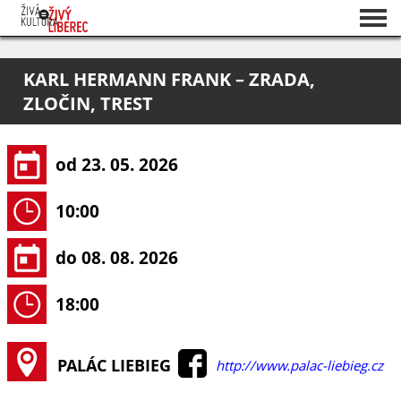
Seznam akcí
KARL HERMANN FRANK – ZRADA,
O projektu
ZLOČIN, TREST
Pořadatelé
od 23. 05. 2026
10:00
do 08. 08. 2026
18:00
PALÁC LIEBIEG
http://www.palac-liebieg.cz