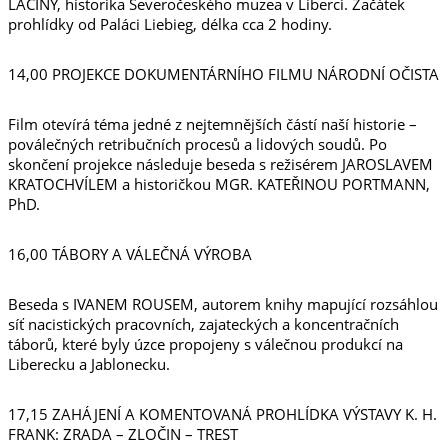
LACINY, historika Severočeského muzea v Liberci. Začátek
prohlídky od Paláci Liebieg, délka cca 2 hodiny.
14,00 PROJEKCE DOKUMENTÁRNÍHO FILMU NÁRODNÍ OČISTA
Film otevírá téma jedné z nejtemnějších částí naší historie –
poválečných retribučních procesů a lidových soudů. Po
skončení projekce následuje beseda s režisérem JAROSLAVEM
KRATOCHVÍLEM a historičkou MGR. KATEŘINOU PORTMANN,
PhD.
16,00 TÁBORY A VÁLEČNÁ VÝROBA
Beseda s IVANEM ROUSEM, autorem knihy mapující rozsáhlou
síť nacistických pracovních, zajateckých a koncentračních
táborů, které byly úzce propojeny s válečnou produkcí na
Liberecku a Jablonecku.
17,15 ZAHÁJENÍ A KOMENTOVANÁ PROHLÍDKA VÝSTAVY K. H.
FRANK: ZRADA – ZLOČIN – TREST