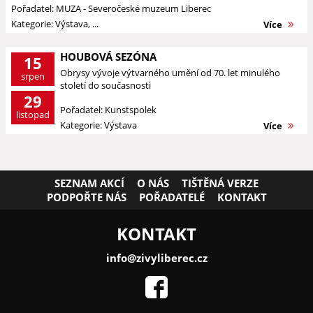
Pořadatel: MUZA - Severočeské muzeum Liberec
Kategorie: Výstava, ...
Více
HOUBOVÁ SEZÓNA
15
Obrysy vývoje výtvarného umění od 70. let minulého
srpen
století do současnosti
29
Pořadatel: Kunstspolek
listopad
Kategorie: Výstava
Více
SEZNAM AKCÍ
O NÁS
TIŠTĚNÁ VERZE
PODPOŘTE NÁS
POŘADATELÉ
KONTAKT
KONTAKT
info@zivyliberec.cz