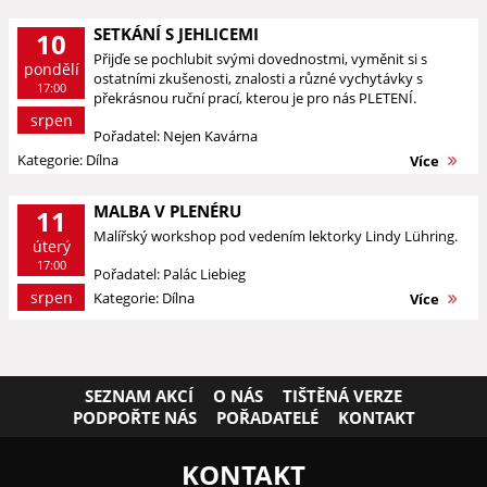
SETKÁNÍ S JEHLICEMI
10
Přijďe se pochlubit svými dovednostmi, vyměnit si s
pondělí
ostatními zkušenosti, znalosti a různé vychytávky s
17:00
překrásnou ruční prací, kterou je pro nás PLETENÍ.
srpen
Pořadatel: Nejen Kavárna
Kategorie: Dílna
Více
MALBA V PLENÉRU
11
Malířský workshop pod vedením lektorky Lindy Lühring.
úterý
17:00
Pořadatel: Palác Liebieg
srpen
Kategorie: Dílna
Více
SEZNAM AKCÍ
O NÁS
TIŠTĚNÁ VERZE
PODPOŘTE NÁS
POŘADATELÉ
KONTAKT
KONTAKT