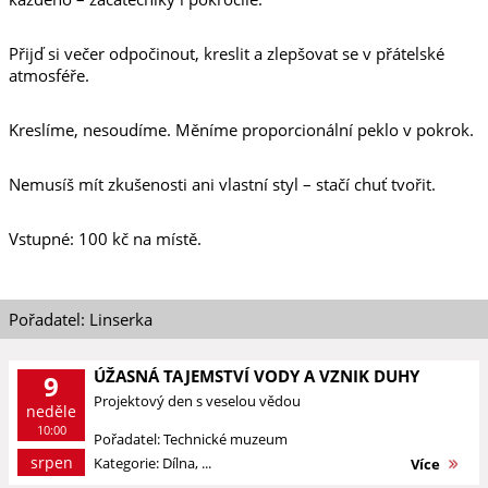
Přijď si večer odpočinout, kreslit a zlepšovat se v přátelské
atmosféře.
Kreslíme, nesoudíme. Měníme proporcionální peklo v pokrok.
Nemusíš mít zkušenosti ani vlastní styl – stačí chuť tvořit.
Vstupné: 100 kč na místě.
Pořadatel: Linserka
ÚŽASNÁ TAJEMSTVÍ VODY A VZNIK DUHY
9
Projektový den s veselou vědou
neděle
10:00
Pořadatel: Technické muzeum
srpen
Kategorie: Dílna, ...
Více