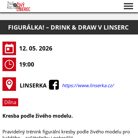
Seznam akcí
FIGURÁLKA! – DRINK & DRAW V LINSERC
O projektu
Pořadatelé
12. 05. 2026
19:00
LINSERKA
https://www.linserka.cz/
Dílna
Kresba podle živého modelu.
Pravidelný trénink figurální kresby podle živého modelu pro
každého – začátečníky i pokročilé.