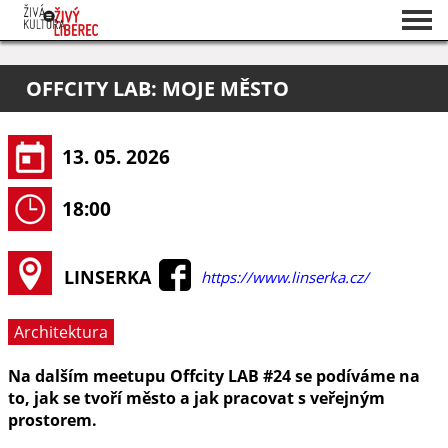
Seznam akcí
OFFCITY LAB: MOJE MĚSTO
O projektu
Pořadatelé
13. 05. 2026
18:00
LINSERKA
https://www.linserka.cz/
Architektura
Na dalším meetupu Offcity LAB #24 se podíváme na
to, jak se tvoří město a jak pracovat s veřejným
prostorem.