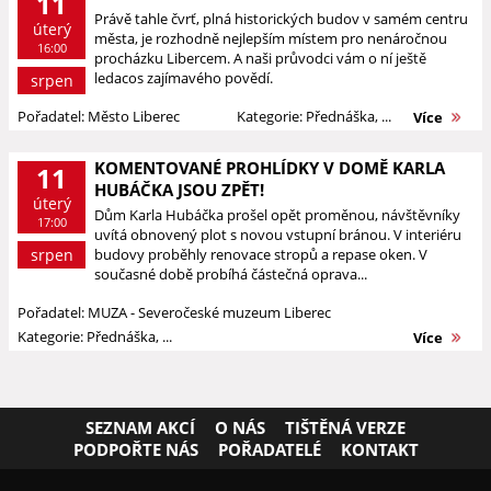
11
Právě tahle čvrť, plná historických budov v samém centru
úterý
města, je rozhodně nejlepším místem pro nenáročnou
16:00
procházku Libercem. A naši průvodci vám o ní ještě
ledacos zajímavého povědí.
srpen
Pořadatel: Město Liberec
Kategorie: Přednáška, ...
Více
KOMENTOVANÉ PROHLÍDKY V DOMĚ KARLA
11
HUBÁČKA JSOU ZPĚT!
úterý
Dům Karla Hubáčka prošel opět proměnou, návštěvníky
17:00
uvítá obnovený plot s novou vstupní bránou. V interiéru
srpen
budovy proběhly renovace stropů a repase oken. V
současné době probíhá částečná oprava...
Pořadatel: MUZA - Severočeské muzeum Liberec
Kategorie: Přednáška, ...
Více
SEZNAM AKCÍ
O NÁS
TIŠTĚNÁ VERZE
PODPOŘTE NÁS
POŘADATELÉ
KONTAKT