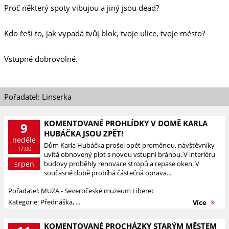
Proč některý spoty vibujou a jiný jsou dead?
Kdo řeší to, jak vypadá tvůj blok, tvoje ulice, tvoje město?
Vstupné dobrovolné.
Pořadatel: Linserka
KOMENTOVANÉ PROHLÍDKY V DOMĚ KARLA
9
HUBÁČKA JSOU ZPĚT!
neděle
Dům Karla Hubáčka prošel opět proměnou, návštěvníky
17:00
uvítá obnovený plot s novou vstupní bránou. V interiéru
srpen
budovy proběhly renovace stropů a repase oken. V
současné době probíhá částečná oprava...
Pořadatel: MUZA - Severočeské muzeum Liberec
Kategorie: Přednáška, ...
Více
KOMENTOVANÉ PROCHÁZKY STARÝM MĚSTEM