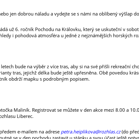
ebo jen dobrou náladu a vydejte se s námi na oblíbený výšlap do 
ádá už 6. ročník Pochodu na Královku, který se uskuteční v sobot
ýhledy i pohodová atmosféra u jedné z nejznámějších horských ro
letech bude na výběr z více tras, aby si na své přišli rekreační chod
ianty tras, jejichž délka bude ještě upřesněna. Obě povedou krás
astník obdrží mapku s podrobným popisem.
otočka Maliník. Registrovat se můžete v den akce mezi 8.00 a 10
ozhlasu Liberec.
é předem e-mailem na adrese
petra.heiplikova@rozhlas.cz
(do před
nutné se v den pochodu zastavit u stánku a svou účast ještě potv