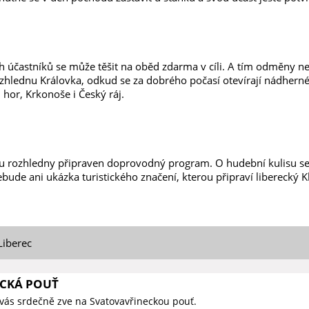
h účastníků se může těšit na oběd zdarma v cíli. A tím odměny n
rozhlednu Královka, odkud se za dobrého počasí otevírají nádhern
 hor, Krkonoše i Český ráj.
u rozhledny připraven doprovodný program. O hudební kulisu s
bude ani ukázka turistického značení, kterou připraví liberecký K
Liberec
CKÁ POUŤ
vás srdečně zve na Svatovavřineckou pouť.