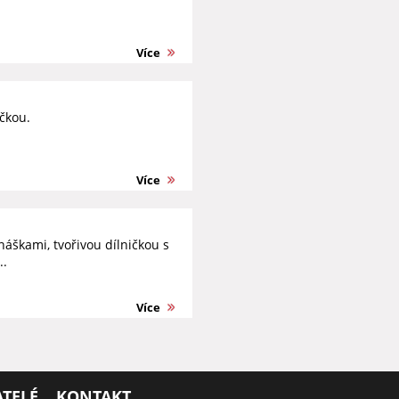
Více
čkou.
Více
áškami, tvořivou dílničkou s
..
Více
TELÉ
KONTAKT