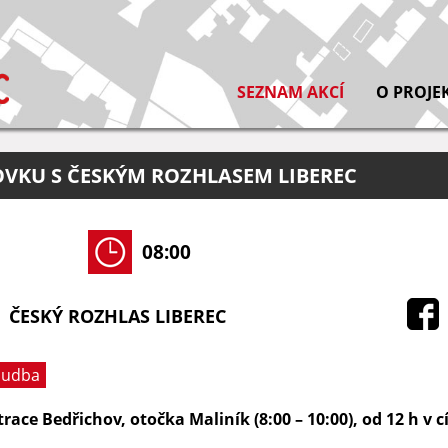
SEZNAM AKCÍ
O PROJE
VKU S ČESKÝM ROZHLASEM LIBEREC
08:00
ČESKÝ ROZHLAS LIBEREC
udba
strace Bedřichov, otočka Maliník (8:00 – 10:00), od 12 h v 