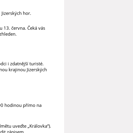
Jizerských hor.
u 13. června. Čeká vás
zhleden.
ci i zdatnější turisté.
nou krajinou Jizerských
.00 hodinou přímo na
mětu uveďte „Královka“).
rdit zápisem.