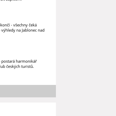
ekončí - všechny čeká
é výhledy na Jablonec nad
e postará harmonikář
lub českých turistů.