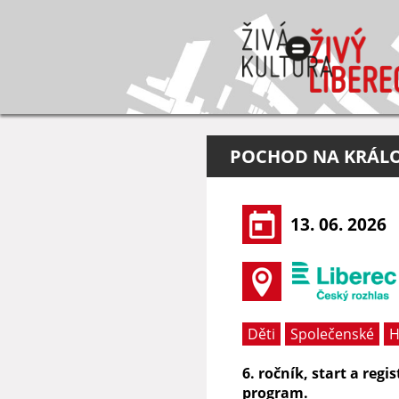
POCHOD NA KRÁLO
13. 06. 2026
Děti
Společenské
H
6. ročník, start a regi
program.