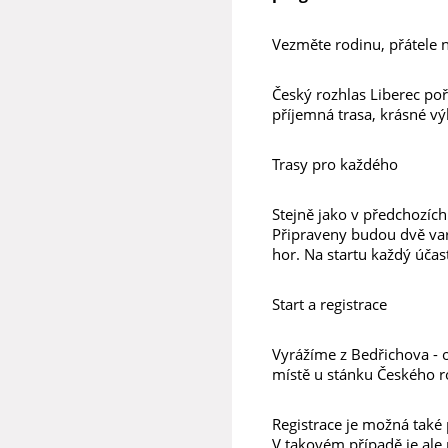
Vezměte rodinu, přátele n
Český rozhlas Liberec poř
příjemná trasa, krásné v
Trasy pro každého
Stejně jako v předchozích 
Připraveny budou dvě var
hor. Na startu každý úč
Start a registrace
Vyrážíme z Bedřichova - 
místě u stánku Českého r
Registrace je možná tak
V takovém případě je ale 