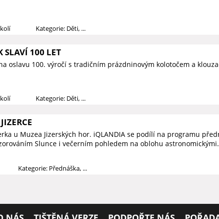
kolí
Kategorie: Děti, ...
 SLAVÍ 100 LET
na oslavu 100. výročí s tradičním prázdninovým kolotočem a klouza
kolí
Kategorie: Děti, ...
JIZERCE
zerka u Muzea Jizerských hor. iQLANDIA se podílí na programu předn
ozorováním Slunce i večerním pohledem na oblohu astronomickými.
Kategorie: Přednáška, ...
O NÁS
TIŠTĚNÁ VERZE
PODPOŘTE NÁS
POŘADA