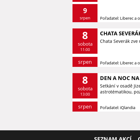
9
srpen
Pořadatel: Liberec a o
8
CHATA SEVERÁK
Chata Severák zve 
sobota
11:00
srpen
Pořadatel: Liberec a o
8
DEN A NOC NA 
Setkání v osadě Ji
sobota
astrotématikou, p
13:00
srpen
Pořadatel: iQlandia
SEZNAM AKCÍ