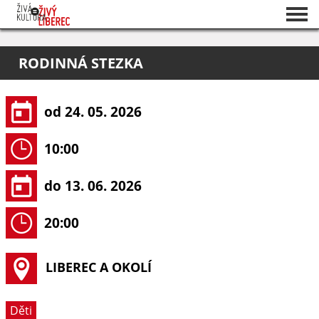
Seznam akcí
RODINNÁ STEZKA
O projektu
Pořadatelé
od 24. 05. 2026
10:00
do 13. 06. 2026
20:00
LIBEREC A OKOLÍ
Děti