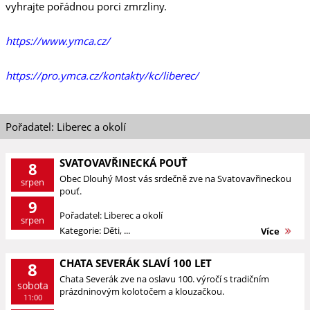
vyhrajte pořádnou porci zmrzliny.
https://www.ymca.cz/
https://pro.ymca.cz/kontakty/kc/liberec/
Pořadatel: Liberec a okolí
SVATOVAVŘINECKÁ POUŤ
8
Obec Dlouhý Most vás srdečně zve na Svatovavřineckou
srpen
pouť.
9
Pořadatel: Liberec a okolí
srpen
Kategorie: Děti, ...
Více
CHATA SEVERÁK SLAVÍ 100 LET
8
Chata Severák zve na oslavu 100. výročí s tradičním
sobota
prázdninovým kolotočem a klouzačkou.
11:00