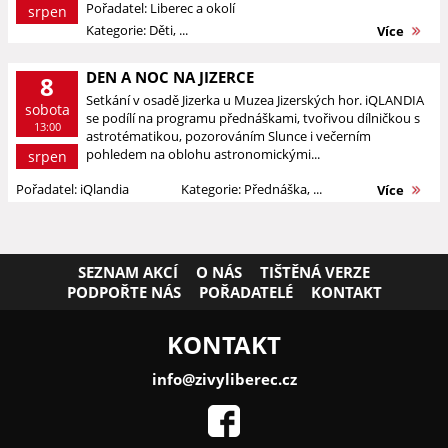
Pořadatel: Liberec a okolí
srpen
Kategorie: Děti, ...
Více
DEN A NOC NA JIZERCE
8
Setkání v osadě Jizerka u Muzea Jizerských hor. iQLANDIA
sobota
se podílí na programu přednáškami, tvořivou dílničkou s
13:00
astrotématikou, pozorováním Slunce i večerním
pohledem na oblohu astronomickými...
srpen
Pořadatel: iQlandia
Kategorie: Přednáška, ...
Více
SEZNAM AKCÍ
O NÁS
TIŠTĚNÁ VERZE
PODPOŘTE NÁS
POŘADATELÉ
KONTAKT
KONTAKT
info@zivyliberec.cz