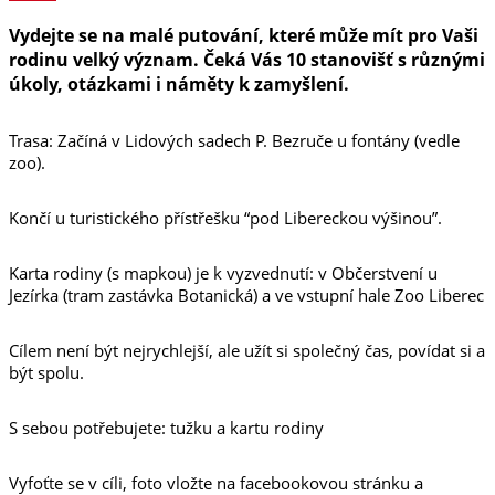
Vydejte se na malé putování, které může mít pro Vaši
rodinu velký význam. Čeká Vás 10 stanovišť s různými
úkoly, otázkami i náměty k zamyšlení.
Trasa: Začíná v Lidových sadech P. Bezruče u fontány (vedle
zoo).
Končí u turistického přístřešku “pod Libereckou výšinou”.
Karta rodiny (s mapkou) je k vyzvednutí: v Občerstvení u
Jezírka (tram zastávka Botanická) a ve vstupní hale Zoo Liberec
Cílem není být nejrychlejší, ale užít si společný čas, povídat si a
být spolu.
S sebou potřebujete: tužku a kartu rodiny
Vyfoťte se v cíli, foto vložte na facebookovou stránku a