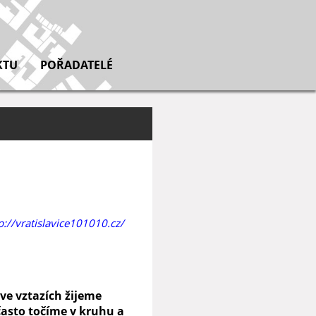
KTU
POŘADATELÉ
p://vratislavice101010.cz/
ve vztazích žijeme
často točíme v kruhu a