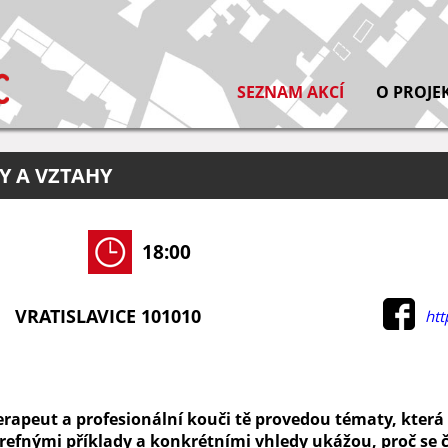
SEZNAM AKCÍ
O PROJE
NY A VZTAHY
18:00
VRATISLAVICE 101010
htt
rapeut a profesionální kouči tě provedou tématy, která 
refnými příklady a konkrétními vhledy ukážou, proč se 