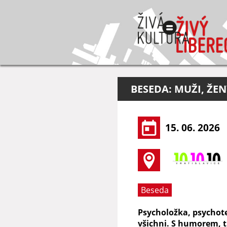
BESEDA: MUŽI, ŽE
15. 06. 2026
Beseda
Psycholožka, psychote
všichni. S humorem, t