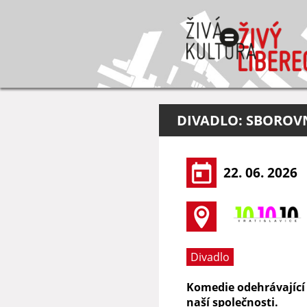
DIVADLO: SBOROV
22. 06. 2026
Divadlo
Komedie odehrávající 
naší společnosti.