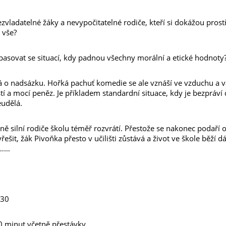
zvladatelné žáky a nevypočitatelné rodiče, kteří si dokážou prost
 vše?
asovat se situací, kdy padnou všechny morální a etické hodnoty
o nadsázku. Hořká pachuť komedie se ale vznáší ve vzduchu a va
ostí a mocí peněz. Je příkladem standardní situace, kdy je bezpráv
eudělá.
ně silní rodiče školu téměř rozvrátí. Přestože se nakonec podaří
yřešit, žák Pivoňka přesto v učilišti zůstává a život ve škole běží
c……
:30
0 minut včetně přestávky