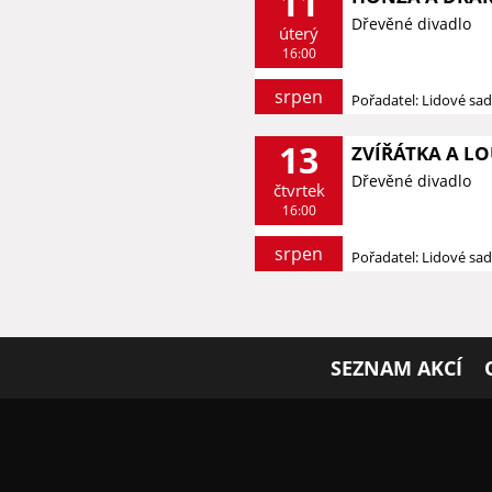
11
Dřevěné divadlo
úterý
16:00
srpen
Pořadatel: Lidové sa
13
ZVÍŘÁTKA A LO
Dřevěné divadlo
čtvrtek
16:00
srpen
Pořadatel: Lidové sa
SEZNAM AKCÍ