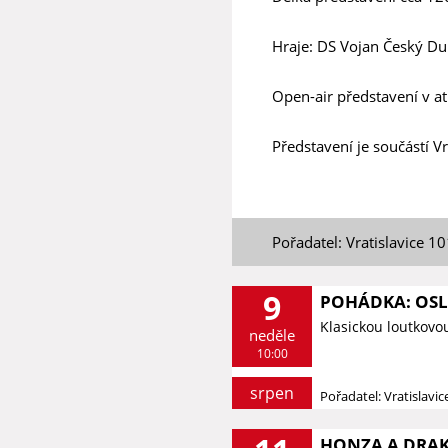
Hraje: DS Vojan Český D
Open-air představení v a
Představení je součástí Vr
Pořadatel: Vratislavice 1
9
POHÁDKA: OSLÍ
Klasickou loutkovo
neděle
10:00
srpen
Pořadatel: Vratislavi
HONZA A DRAK 