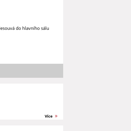
řesouvá do hlavního sálu
Více