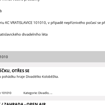
ub
triu KC VRATISLAVICE 101010, v případě nepříznivého počasí se p
atislavického divadelního léta
01010
ČKU, OTŘES SE
u pohádku hraje Divadélko Koloběžka.
ce 101010
Kategorie: Divadlo, ...
/ ZAHRADA - OPEN AIR