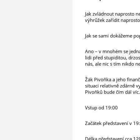
Jak zvládnout naprosto ne
výhrůžek zařídit naprosto
Jak se sami dokážeme pop
Ano – v mnohém se jedná 
lidi před stupiditou, drz
nás, ale nic s tím nikdo n
Žák Pivoňka a jeho finanč
situaci relativně zdárně v
Pivoňků bude čím dál ví
Vstup od 19:00
Začátek představení v 19
Délka představení cca 12