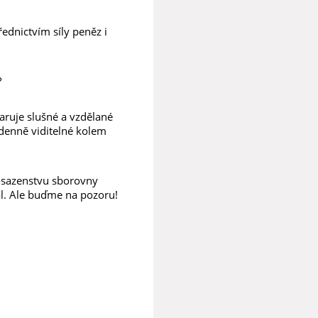
řednictvím síly peněz i
?
ruje slušné a vzdělané
í denně viditelné kolem
 osazenstvu sborovny
 dál. Ale buďme na pozoru!