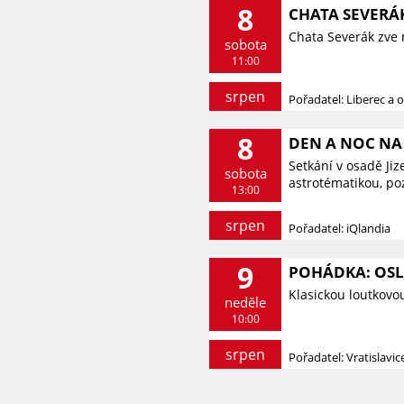
8
CHATA SEVERÁK
Chata Severák zve 
sobota
11:00
srpen
Pořadatel: Liberec a o
8
DEN A NOC NA 
Setkání v osadě Ji
sobota
astrotématikou, p
13:00
srpen
Pořadatel: iQlandia
9
POHÁDKA: OSLÍ
Klasickou loutkovo
neděle
10:00
srpen
Pořadatel: Vratislavi