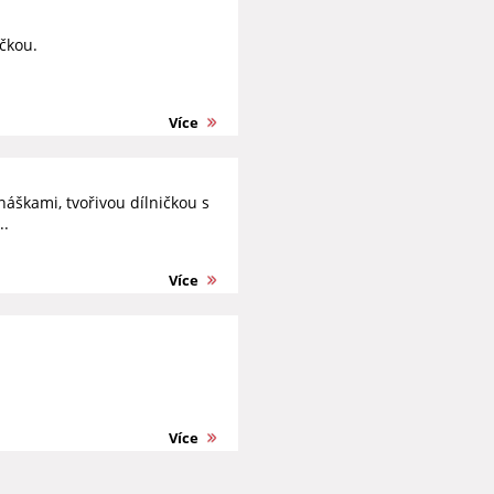
čkou.
Více
áškami, tvořivou dílničkou s
..
Více
Více