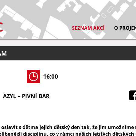
SEZNAM AKCÍ
O PROJE
JAM
16:00
AZYL – PIVNÍ BAR
i oslavit s dětma jejich dětský den tak, že jim umožníme
líbenější disciplínu, co v rámci našich letitých dětských