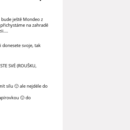
m bude ještě Mondeo z
u, přichystáme na zahradě
i....
 donesete svoje, tak
STE SVÉ (ROUŠKU,
t sílu 🙂 ale nejdéle do
apírovkou 🙂 do