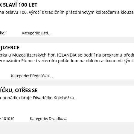
 SLAVÍ 100 LET
na oslavu 100. výročí s tradičním prázdninovým kolotočem a klouza
kolí
Kategorie: Děti, ...
JIZERCE
zerka u Muzea Jizerských hor. iQLANDIA se podílí na programu předn
ozorováním Slunce i večerním pohledem na oblohu astronomickými.
Kategorie: Přednáška, ...
ČKU, OTŘES SE
u pohádku hraje Divadélko Koloběžka.
ce 101010
Kategorie: Divadlo, ...