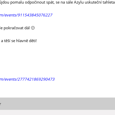
půjdou pomalu odpočinout spát, se na sále Azylu uskuteční tahle
com/events/911543845076227
le pokračovat dál 🙂
a těší se hlavně děti!
com/events/2777421869290473
r