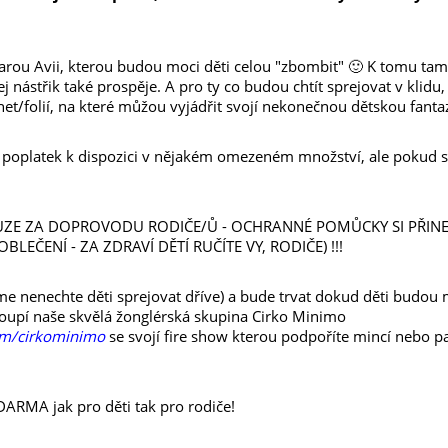
arou Avii, kterou budou moci děti celou "zbombit" 🙂 K tomu ta
ej nástřik také prospěje. A pro ty co budou chtít sprejovat v klid
et/folií, na které můžou vyjádřit svojí nekonečnou dětskou fantazi
 poplatek k dispozici v nějakém omezeném množství, ale pokud si
OUZE ZA DOPROVODU RODIČE/Ů - OCHRANNÉ POMŮCKY SI PŘINE
BLEČENÍ - ZA ZDRAVÍ DĚTÍ RUČÍTE VY, RODIČE) !!!
me nenechte děti sprejovat dříve) a bude trvat dokud děti budou mí
toupí naše skvělá žonglérská skupina Cirko Minimo
om/cirkominimo
se svojí fire show kterou podpoříte mincí nebo p
ZDARMA jak pro děti tak pro rodiče!