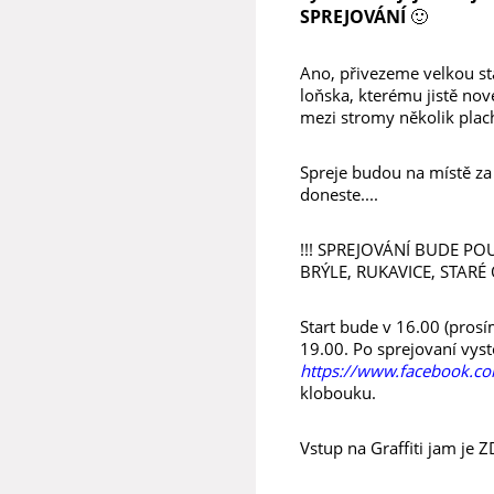
SPREJOVÁNÍ 🙂
Ano, přivezeme velkou st
loňska, kterému jistě nov
mezi stromy několik plach
Spreje budou na místě za
doneste....
!!! SPREJOVÁNÍ BUDE P
BRÝLE, RUKAVICE, STARÉ O
Start bude v 16.00 (prosí
19.00. Po sprejovaní vys
https://www.facebook.c
klobouku.
Vstup na Graffiti jam je 