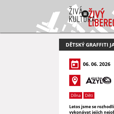
DĚTSKÝ GRAFFITI 
06. 06. 2026
Dílna
Děti
Letos jsme se rozhodl
vykonávat jejich nejob