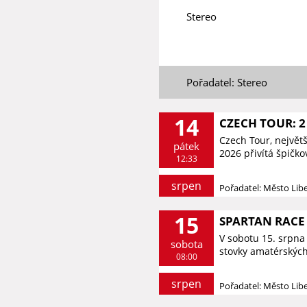
Stereo
Pořadatel: Stereo
14
CZECH TOUR: 2
Czech Tour, největš
pátek
2026 přivítá špičko
12:33
srpen
Pořadatel: Město Lib
15
SPARTAN RACE 
V sobotu 15. srpna 
sobota
stovky amatérských
08:00
srpen
Pořadatel: Město Lib