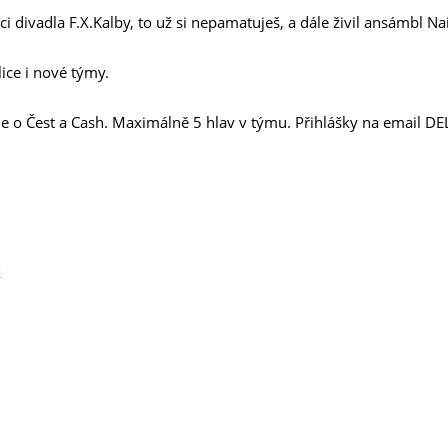
rci divadla F.X.Kalby, to už si nepamatuješ, a dále živil ansámbl Na
lice i nové týmy.
íme o Čest a Cash. Maximálně 5 hlav v týmu. Přihlášky na emai
k