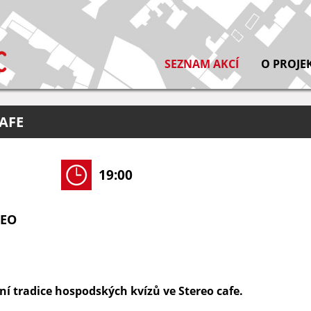
SEZNAM AKCÍ
O PROJE
AFE
19:00
REO
í tradice hospodských kvízů ve Stereo cafe.