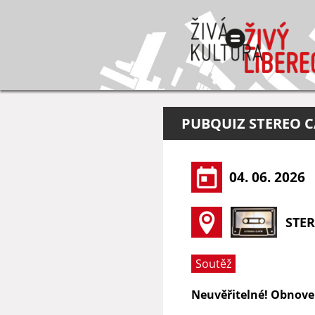
PUBQUIZ STEREO C
04. 06. 2026
STE
Soutěž
Neuvěřitelné! Obnoven