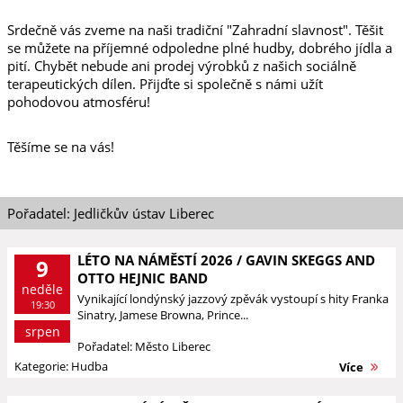
Srdečně vás zveme na naši tradiční "Zahradní slavnost". Těšit
se můžete na příjemné odpoledne plné hudby, dobrého jídla a
pití. Chybět nebude ani prodej výrobků z našich sociálně
terapeutických dílen. Přijďte si společně s námi užít
pohodovou atmosféru!
Těšíme se na vás!
Pořadatel: Jedličkův ústav Liberec
LÉTO NA NÁMĚSTÍ 2026 / GAVIN SKEGGS AND
9
OTTO HEJNIC BAND
neděle
Vynikající londýnský jazzový zpěvák vystoupí s hity Franka
19:30
Sinatry, Jamese Browna, Prince...
srpen
Pořadatel: Město Liberec
Kategorie: Hudba
Více