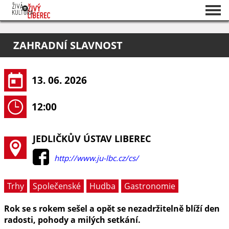
Seznam akcí
ZAHRADNÍ SLAVNOST
O projektu
Pořadatelé
13. 06. 2026
12:00
JEDLIČKŮV ÚSTAV LIBEREC
http://www.ju-lbc.cz/cs/
Trhy
Společenské
Hudba
Gastronomie
Rok se s rokem sešel a opět se nezadržitelně blíží den
radosti, pohody a milých setkání.