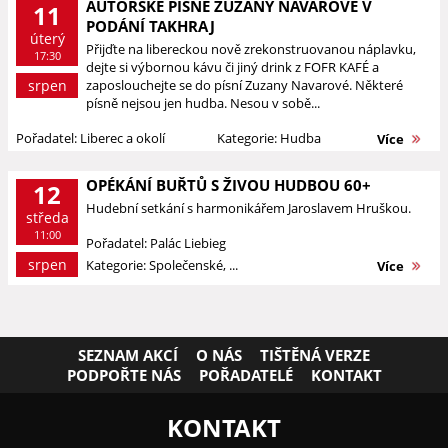
AUTORSKÉ PÍSNĚ ZUZANY NAVAROVÉ V
11
PODÁNÍ TAKHRAJ
úterý
Přijďte na libereckou nově zrekonstruovanou náplavku,
17:30
dejte si výbornou kávu či jiný drink z FOFR KAFÉ a
srpen
zaposlouchejte se do písní Zuzany Navarové. Některé
písně nejsou jen hudba. Nesou v sobě...
Pořadatel: Liberec a okolí
Kategorie: Hudba
Více
OPÉKÁNÍ BUŘTŮ S ŽIVOU HUDBOU 60+
12
Hudební setkání s harmonikářem Jaroslavem Hruškou.
středa
11:00
Pořadatel: Palác Liebieg
srpen
Kategorie: Společenské, ...
Více
SEZNAM AKCÍ
O NÁS
TIŠTĚNÁ VERZE
PODPOŘTE NÁS
POŘADATELÉ
KONTAKT
KONTAKT