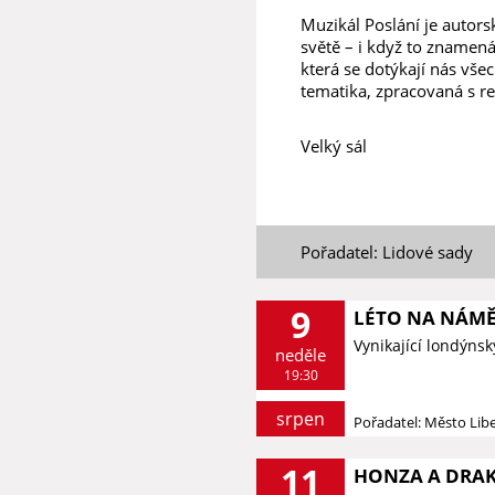
Muzikál Poslání je autorsk
světě – i když to znamená
která se dotýkají nás všec
tematika, zpracovaná s re
Velký sál
Pořadatel: Lidové sady
9
LÉTO NA NÁMĚS
Vynikající londýnsk
neděle
19:30
srpen
Pořadatel: Město Lib
11
HONZA A DRAK 