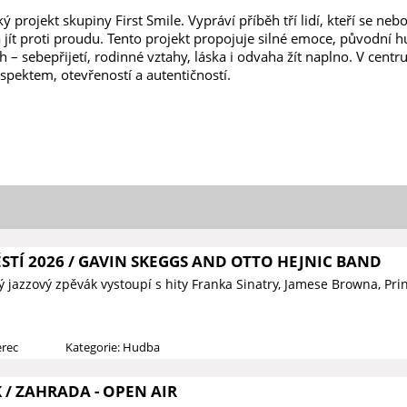
ý projekt skupiny First Smile. Vypráví příběh tří lidí, kteří se neb
 jít proti proudu. Tento projekt propojuje silné emoce, původní 
h – sebepřijetí, rodinné vztahy, láska i odvaha žít naplno. V centru
spektem, otevřeností a autentičností.
TÍ 2026 / GAVIN SKEGGS AND OTTO HEJNIC BAND
ý jazzový zpěvák vystoupí s hity Franka Sinatry, Jamese Browna, Prin
erec
Kategorie: Hudba
/ ZAHRADA - OPEN AIR