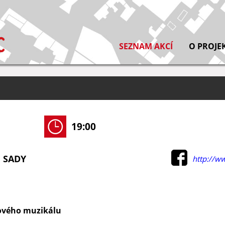
SEZNAM AKCÍ
O PROJE
19:00
 SADY
http://ww
ového muzikálu