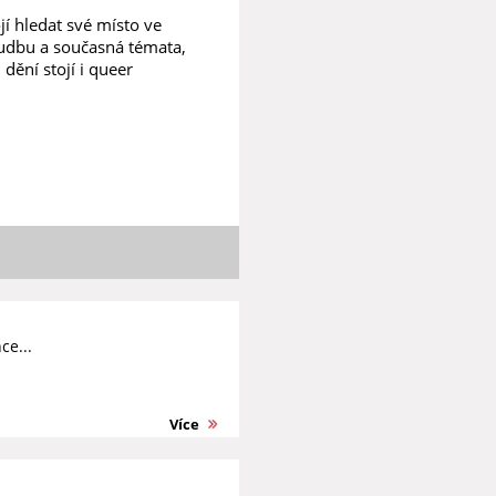
ojí hledat své místo ve
hudbu a současná témata,
 dění stojí i queer
ce...
Více