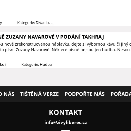
dy
Kategorie: Divadlo, ...
NĚ ZUZANY NAVAROVÉ V PODÁNÍ TAKHRAJ
kou nově zrekonstruovanou náplavku, dejte si výbornou kávu či jiný 
do písní Zuzany Navarové. Některé písně nejsou jen hudba. Nesou v
kolí
Kategorie: Hudba
O NÁS
TIŠTĚNÁ VERZE
PODPOŘTE NÁS
POŘADA
KONTAKT
info@zivyliberec.cz