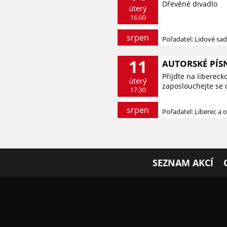
Dřevěné divadlo
úterý
16:00
srpen
Pořadatel: Lidové sa
11
AUTORSKÉ PÍS
Přijďte na liberec
úterý
zaposlouchejte se 
17:30
srpen
Pořadatel: Liberec a o
SEZNAM AKCÍ