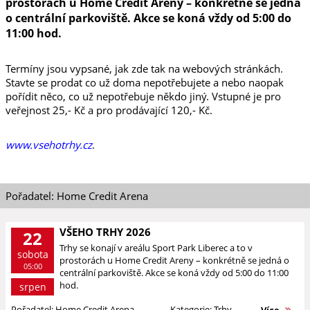
prostorách u Home Credit Areny – konkrétně se jedná
o centrální parkoviště. Akce se koná vždy od 5:00 do
11:00 hod.
Termíny jsou vypsané, jak zde tak na webových stránkách.
Stavte se prodat co už doma nepotřebujete a nebo naopak
pořídit něco, co už nepotřebuje někdo jiný. Vstupné je pro
veřejnost 25,- Kč a pro prodávající 120,- Kč.
www.vsehotrhy.cz
.
Pořadatel: Home Credit Arena
VŠEHO TRHY 2026
22
Trhy se konají v areálu Sport Park Liberec a to v
sobota
prostorách u Home Credit Areny – konkrétně se jedná o
05:00
centrální parkoviště. Akce se koná vždy od 5:00 do 11:00
hod.
srpen
Pořadatel: Home Credit Arena
Kategorie: Trhy
Více