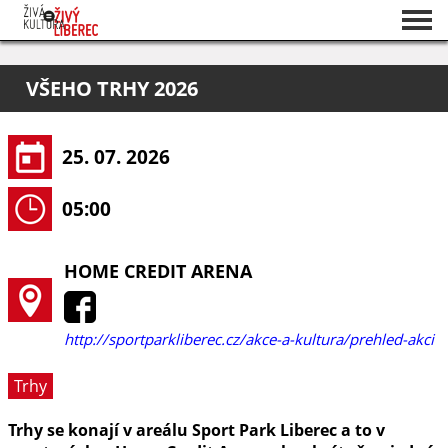
Seznam akcí
VŠEHO TRHY 2026
O projektu
Pořadatelé
25. 07. 2026
05:00
HOME CREDIT ARENA
http://sportparkliberec.cz/akce-a-kultura/prehled-akci
Trhy
Trhy se konají v areálu Sport Park Liberec a to v