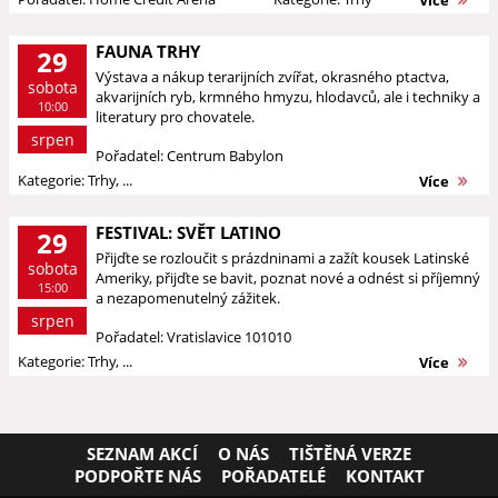
FAUNA TRHY
29
Výstava a nákup terarijních zvířat, okrasného ptactva,
sobota
akvarijních ryb, krmného hmyzu, hlodavců, ale i techniky a
10:00
literatury pro chovatele.
srpen
Pořadatel: Centrum Babylon
Kategorie: Trhy, ...
Více
FESTIVAL: SVĚT LATINO
29
Přijďte se rozloučit s prázdninami a zažít kousek Latinské
sobota
Ameriky, přijďte se bavit, poznat nové a odnést si příjemný
15:00
a nezapomenutelný zážitek.
srpen
Pořadatel: Vratislavice 101010
Kategorie: Trhy, ...
Více
SEZNAM AKCÍ
O NÁS
TIŠTĚNÁ VERZE
PODPOŘTE NÁS
POŘADATELÉ
KONTAKT