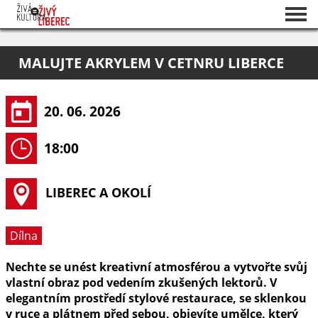
Seznam akcí
MALUJTE AKRYLEM V CETNRU LIBERCE
O projektu
Pořadatelé
20. 06. 2026
18:00
LIBEREC A OKOLÍ
Dílna
Nechte se unést kreativní atmosférou a vytvořte svůj
vlastní obraz pod vedením zkušených lektorů. V
elegantním prostředí stylové restaurace, se sklenkou
v ruce a plátnem před sebou, objevíte umělce, který