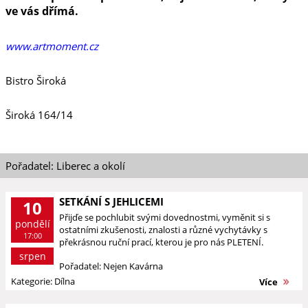
ve vás dřímá.
www.artmoment.cz
Bistro Široká
Široká 164/14
Pořadatel: Liberec a okolí
SETKÁNÍ S JEHLICEMI
10
Přijďe se pochlubit svými dovednostmi, vyměnit si s
pondělí
ostatními zkušenosti, znalosti a různé vychytávky s
17:00
překrásnou ruční prací, kterou je pro nás PLETENÍ.
srpen
Pořadatel: Nejen Kavárna
Kategorie: Dílna
Více