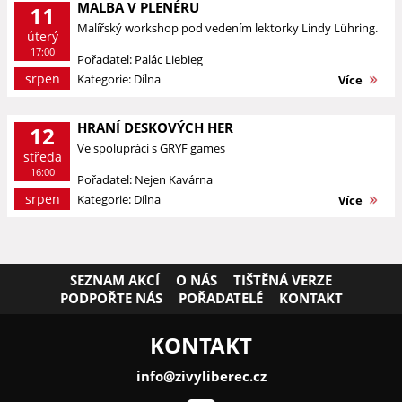
MALBA V PLENÉRU
11
Malířský workshop pod vedením lektorky Lindy Lühring.
úterý
17:00
Pořadatel: Palác Liebieg
srpen
Kategorie: Dílna
Více
HRANÍ DESKOVÝCH HER
12
Ve spolupráci s GRYF games
středa
16:00
Pořadatel: Nejen Kavárna
srpen
Kategorie: Dílna
Více
SEZNAM AKCÍ
O NÁS
TIŠTĚNÁ VERZE
PODPOŘTE NÁS
POŘADATELÉ
KONTAKT
KONTAKT
info@zivyliberec.cz