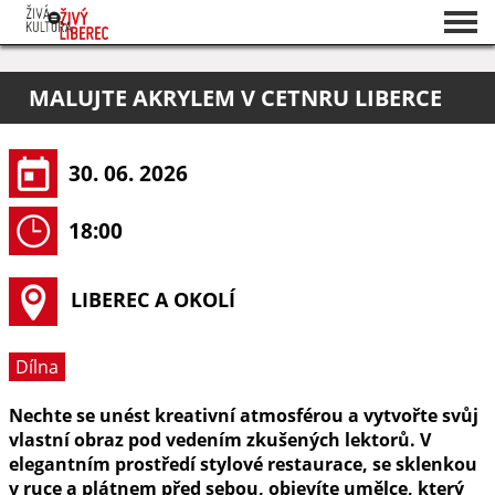
Seznam akcí
MALUJTE AKRYLEM V CETNRU LIBERCE
O projektu
Pořadatelé
30. 06. 2026
18:00
LIBEREC A OKOLÍ
Dílna
Nechte se unést kreativní atmosférou a vytvořte svůj
vlastní obraz pod vedením zkušených lektorů. V
elegantním prostředí stylové restaurace, se sklenkou
v ruce a plátnem před sebou, objevíte umělce, který