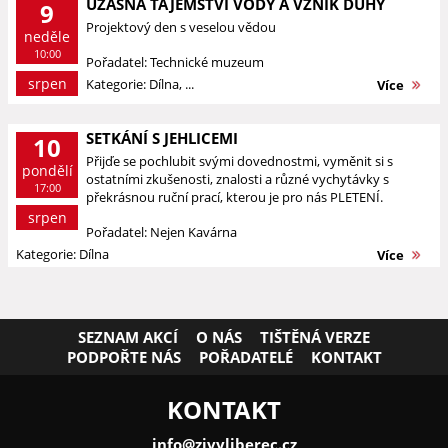
ÚŽASNÁ TAJEMSTVÍ VODY A VZNIK DUHY
9
Projektový den s veselou vědou
neděle
10:00
Pořadatel: Technické muzeum
srpen
Kategorie: Dílna, ...
Více
SETKÁNÍ S JEHLICEMI
10
Přijďe se pochlubit svými dovednostmi, vyměnit si s
pondělí
ostatními zkušenosti, znalosti a různé vychytávky s
17:00
překrásnou ruční prací, kterou je pro nás PLETENÍ.
srpen
Pořadatel: Nejen Kavárna
Kategorie: Dílna
Více
SEZNAM AKCÍ
O NÁS
TIŠTĚNÁ VERZE
PODPOŘTE NÁS
POŘADATELÉ
KONTAKT
KONTAKT
info@zivyliberec.cz