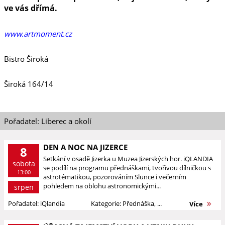
ve vás dřímá.
www.artmoment.cz
Bistro Široká
Široká 164/14
Pořadatel: Liberec a okolí
DEN A NOC NA JIZERCE
8
Setkání v osadě Jizerka u Muzea Jizerských hor. iQLANDIA
sobota
se podílí na programu přednáškami, tvořivou dílničkou s
13:00
astrotématikou, pozorováním Slunce i večerním
pohledem na oblohu astronomickými...
srpen
Pořadatel: iQlandia
Kategorie: Přednáška, ...
Více