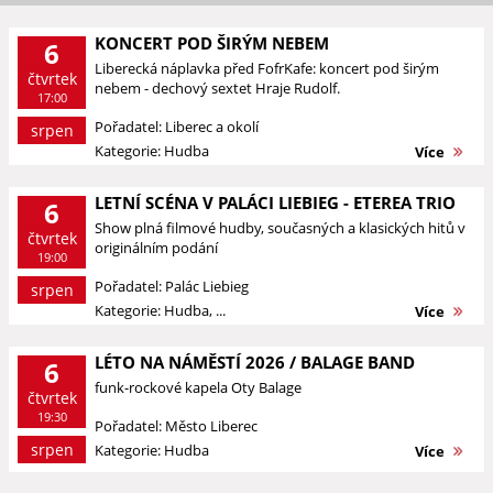
KONCERT POD ŠIRÝM NEBEM
6
Liberecká náplavka před FofrKafe: koncert pod širým
čtvrtek
nebem - dechový sextet Hraje Rudolf.
17:00
Pořadatel: Liberec a okolí
srpen
Kategorie: Hudba
Více
LETNÍ SCÉNA V PALÁCI LIEBIEG - ETEREA TRIO
6
Show plná filmové hudby, současných a klasických hitů v
čtvrtek
originálním podání
19:00
Pořadatel: Palác Liebieg
srpen
Kategorie: Hudba, ...
Více
LÉTO NA NÁMĚSTÍ 2026 / BALAGE BAND
6
funk-rockové kapela Oty Balage
čtvrtek
19:30
Pořadatel: Město Liberec
srpen
Kategorie: Hudba
Více