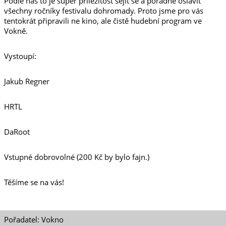
Podle nás to je super příležitost sejít se a pořádně oslavit
všechny ročníky festivalu dohromady. Proto jsme pro vás
tentokrát připravili ne kino, ale čistě hudební program ve
Vokně.
Vystoupí:
Jakub Regner
HRTL
DaRoot
Vstupné dobrovolné (200 Kč by bylo fajn.)
Těšíme se na vás!
Pořadatel: Vokno