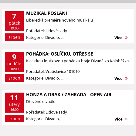
MUZIKÁL POSLÁNÍ
7
Liberecká premiéra nového muzikálu
pátek
19:00
Pořadatel: Lidové sady
srpen
Kategorie: Divadlo, ...
Více
POHÁDKA: OSLÍČKU, OTŘES SE
9
Klasickou loutkovou pohádku hraje Divadélko Koloběžka.
neděle
10:00
Pořadatel: Vratislavice 101010
srpen
Kategorie: Divadlo, ...
Více
HONZA A DRAK / ZAHRADA - OPEN AIR
11
Dřevěné divadlo
úterý
16:00
Pořadatel: Lidové sady
srpen
Kategorie: Divadlo, ...
Více