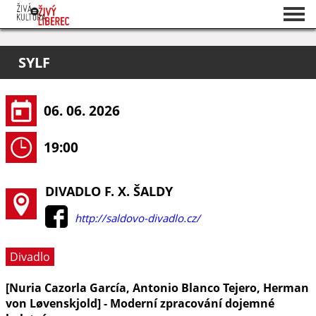
Seznam akcí
SYLF
O projektu
Pořadatelé
06. 06. 2026
19:00
DIVADLO F. X. ŠALDY
http://saldovo-divadlo.cz/
Divadlo
[Nuria Cazorla García, Antonio Blanco Tejero, Herman
von Løvenskjold] - Moderní zpracování dojemné