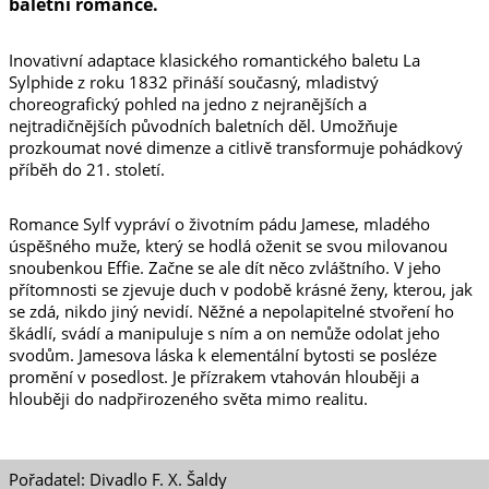
baletní romance.
Inovativní adaptace klasického romantického baletu La
Sylphide z roku 1832 přináší současný, mladistvý
choreografický pohled na jedno z nejranějších a
nejtradičnějších původních baletních děl. Umožňuje
prozkoumat nové dimenze a citlivě transformuje pohádkový
příběh do 21. století.
Romance Sylf vypráví o životním pádu Jamese, mladého
úspěšného muže, který se hodlá oženit se svou milovanou
snoubenkou Effie. Začne se ale dít něco zvláštního. V jeho
přítomnosti se zjevuje duch v podobě krásné ženy, kterou, jak
se zdá, nikdo jiný nevidí. Něžné a nepolapitelné stvoření ho
škádlí, svádí a manipuluje s ním a on nemůže odolat jeho
svodům. Jamesova láska k elementální bytosti se posléze
promění v posedlost. Je přízrakem vtahován hlouběji a
hlouběji do nadpřirozeného světa mimo realitu.
Pořadatel: Divadlo F. X. Šaldy