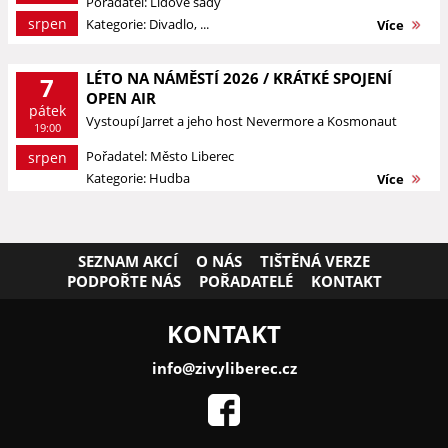
Pořadatel: Lidové sady
srpen
Kategorie: Divadlo, ...
Více
LÉTO NA NÁMĚSTÍ 2026 / KRÁTKÉ SPOJENÍ
7
OPEN AIR
pátek
Vystoupí Jarret a jeho host Nevermore a Kosmonaut
19:00
Pořadatel: Město Liberec
srpen
Kategorie: Hudba
Více
SEZNAM AKCÍ
O NÁS
TIŠTĚNÁ VERZE
PODPOŘTE NÁS
POŘADATELÉ
KONTAKT
KONTAKT
info@zivyliberec.cz