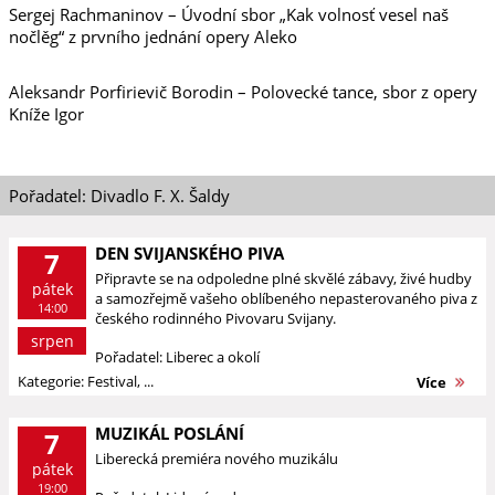
Sergej Rachmaninov – Úvodní sbor „Kak volnosť vesel naš
nočlěg“ z prvního jednání opery Aleko
Aleksandr Porfirievič Borodin – Polovecké tance, sbor z opery
Kníže Igor
Pořadatel: Divadlo F. X. Šaldy
DEN SVIJANSKÉHO PIVA
7
Připravte se na odpoledne plné skvělé zábavy, živé hudby
pátek
a samozřejmě vašeho oblíbeného nepasterovaného piva z
14:00
českého rodinného Pivovaru Svijany.
srpen
Pořadatel: Liberec a okolí
Kategorie: Festival, ...
Více
MUZIKÁL POSLÁNÍ
7
Liberecká premiéra nového muzikálu
pátek
19:00