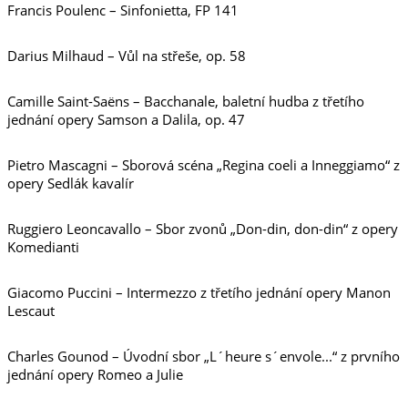
Francis Poulenc – Sinfonietta, FP 141
Darius Milhaud – Vůl na střeše, op. 58
Camille Saint-Saëns – Bacchanale, baletní hudba z třetího
jednání opery Samson a Dalila, op. 47
Pietro Mascagni – Sborová scéna „Regina coeli a Inneggiamo“ z
opery Sedlák kavalír
Ruggiero Leoncavallo – Sbor zvonů „Don-din, don-din“ z opery
Komedianti
Giacomo Puccini – Intermezzo z třetího jednání opery Manon
Lescaut
Charles Gounod – Úvodní sbor „L´heure s´envole...“ z prvního
jednání opery Romeo a Julie