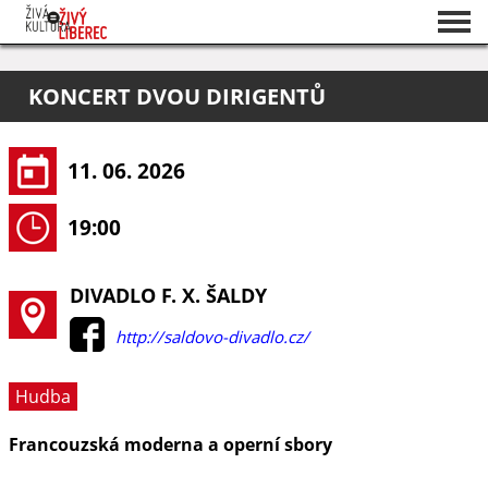
Seznam akcí
KONCERT DVOU DIRIGENTŮ
O projektu
Pořadatelé
11. 06. 2026
19:00
DIVADLO F. X. ŠALDY
http://saldovo-divadlo.cz/
Hudba
Francouzská moderna a operní sbory