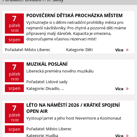
PODVEČERNÍ DĚTSKÁ PROCHÁZKA MĚSTEM
7
Vychutnejte si s dětmi netradiční prohlídky města pro
pátek
nejmenší návštěvníky. Pro chytré a pozorné děti máme
18:00
připravený malý dáreček. Kapacita je omezena,
doporučujeme včasnou rezervaci míst!
srpen
Pořadatel: Město Liberec
Kategorie: Děti
Více
MUZIKÁL POSLÁNÍ
7
Liberecká premiéra nového muzikálu
pátek
19:00
Pořadatel: Lidové sady
srpen
Kategorie: Divadlo, ...
Více
LÉTO NA NÁMĚSTÍ 2026 / KRÁTKÉ SPOJENÍ
7
OPEN AIR
pátek
Vystoupí Jarret a jeho host Nevermore a Kosmonaut
19:00
Pořadatel: Město Liberec
srpen
Kategorie: Hudba
Více