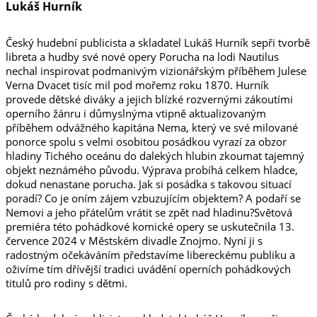
Lukáš Hurník
Český hudební publicista a skladatel Lukáš Hurník sepři tvorbě
libreta a hudby své nové opery Porucha na lodi Nautilus
nechal inspirovat podmanivým vizionářským příběhem Julese
Verna Dvacet tisíc mil pod mořemz roku 1870. Hurník
provede dětské diváky a jejich blízké rozvernými zákoutími
operního žánru i důmyslnýma vtipně aktualizovaným
příběhem odvážného kapitána Nema, který ve své milované
ponorce spolu s velmi osobitou posádkou vyrazí za obzor
hladiny Tichého oceánu do dalekých hlubin zkoumat tajemný
objekt neznámého původu. Výprava probíhá celkem hladce,
dokud nenastane porucha. Jak si posádka s takovou situací
poradí? Co je oním zájem vzbuzujícím objektem? A podaří se
Nemovi a jeho přátelům vrátit se zpět nad hladinu?Světová
premiéra této pohádkové komické opery se uskutečnila 13.
července 2024 v Městském divadle Znojmo. Nyní ji s
radostným očekáváním představíme libereckému publiku a
oživíme tím dřívější tradici uvádění operních pohádkových
titulů pro rodiny s dětmi.