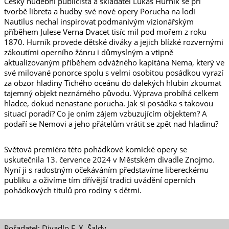
Český hudební publicista a skladatel Lukáš Hurník se při
tvorbě libreta a hudby své nové opery Porucha na lodi
Nautilus nechal inspirovat podmanivým vizionářským
příběhem Julese Verna Dvacet tisíc mil pod mořem z roku
1870. Hurník provede dětské diváky a jejich blízké rozvernými
zákoutími operního žánru i důmyslným a vtipně
aktualizovaným příběhem odvážného kapitána Nema, který ve
své milované ponorce spolu s velmi osobitou posádkou vyrazí
za obzor hladiny Tichého oceánu do dalekých hlubin zkoumat
tajemný objekt neznámého původu. Výprava probíhá celkem
hladce, dokud nenastane porucha. Jak si posádka s takovou
situací poradí? Co je oním zájem vzbuzujícím objektem? A
podaří se Nemovi a jeho přátelům vrátit se zpět nad hladinu?
Světová premiéra této pohádkové komické opery se
uskutečnila 13. července 2024 v Městském divadle Znojmo.
Nyní ji s radostným očekáváním představíme libereckému
publiku a oživíme tím dřívější tradici uvádění operních
pohádkových titulů pro rodiny s dětmi.
Pořadatel: Divadlo F. X. Šaldy