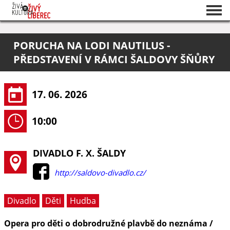
Seznam akcí
PORUCHA NA LODI NAUTILUS -
O projektu
PŘEDSTAVENÍ V RÁMCI ŠALDOVY ŠŇŮRY
Pořadatelé
17. 06. 2026
10:00
DIVADLO F. X. ŠALDY
http://saldovo-divadlo.cz/
Divadlo
Děti
Hudba
Opera pro děti o dobrodružné plavbě do neznáma /