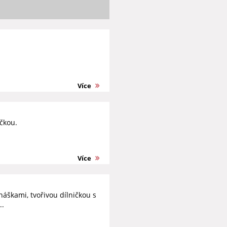
Více
čkou.
Více
áškami, tvořivou dílničkou s
..