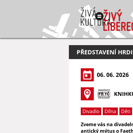
PŘEDSTAVENÍ HRDI
06. 06. 2026
KNIHKU
Divadlo
Dílna
Děti
Zveme vás na divadeln
antický mýtus o Faeth