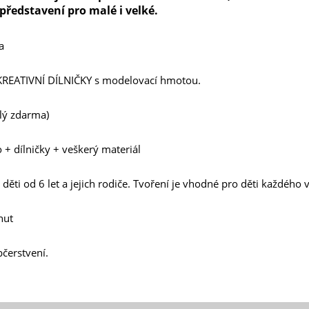
představení pro malé i velké.
a
 i KREATIVNÍ DÍLNIČKY s modelovací hmotou.
lý zdarma)
 + dílničky + veškerý materiál
děti od 6 let a jejich rodiče. Tvoření je vhodné pro děti každého 
nut
bčerstvení.