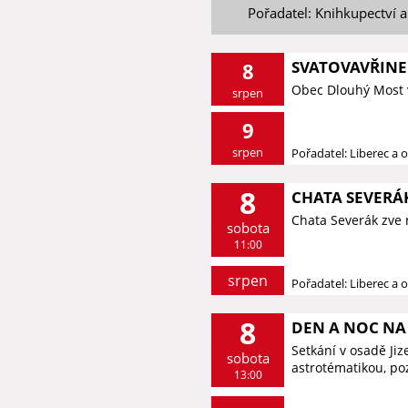
Pořadatel: Knihkupectví a
SVATOVAVŘINE
8
Obec Dlouhý Most 
srpen
9
srpen
Pořadatel: Liberec a o
8
CHATA SEVERÁK
Chata Severák zve 
sobota
11:00
srpen
Pořadatel: Liberec a o
8
DEN A NOC NA 
Setkání v osadě Ji
sobota
astrotématikou, p
13:00