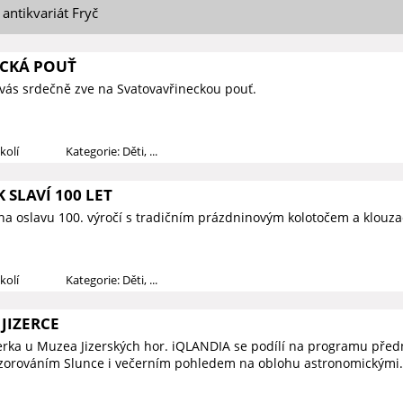
 antikvariát Fryč
CKÁ POUŤ
vás srdečně zve na Svatovavřineckou pouť.
kolí
Kategorie: Děti, ...
 SLAVÍ 100 LET
na oslavu 100. výročí s tradičním prázdninovým kolotočem a klouza
kolí
Kategorie: Děti, ...
JIZERCE
zerka u Muzea Jizerských hor. iQLANDIA se podílí na programu předn
ozorováním Slunce i večerním pohledem na oblohu astronomickými.