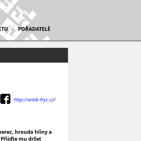
KTU
POŘADATELÉ
http://antik-fryc.cz/
herec, hrouda hlíny a
Přijďte mu držet