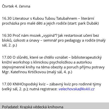
Čtvrtek 4. června
16.30 Literatour s Kubou Tubou Tatubahnem – literární
procházka pro malé děti a jejich rodiče (start: park Dubák)
16:30 Proč nám mozek „vypíná“? Jak restartovat učení bez
bloků, úzkosti a únavy – seminář pro pedagogy a rodiče (malý
sál, 2. p.)
17.00 O slůněti, které se chtělo vznášet – biblioterapeutický
knižní workshop s klinickou psycholožkou a autorkou
stejnojmenné knihy na téma obezity a poruch příjmu potravy
Mgr. Kateřinou Krtičkovou (malý sál, 4. p.)
17.00 KNIHOspodský kvíz – zábavný kvíz pro rodinné týmy
(velký sál, 2. p.); nutná registrace:
velechovska@kvkli.cz
Pořadatel: Krajská vědecká knihovna