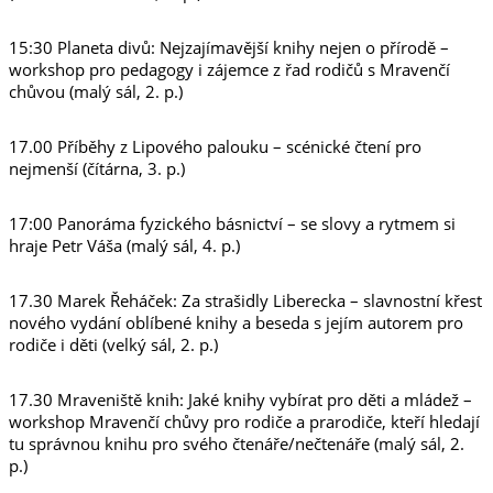
15:30 Planeta divů: Nejzajímavější knihy nejen o přírodě –
workshop pro pedagogy i zájemce z řad rodičů s Mravenčí
chůvou (malý sál, 2. p.)
17.00 Příběhy z Lipového palouku – scénické čtení pro
nejmenší (čítárna, 3. p.)
17:00 Panoráma fyzického básnictví – se slovy a rytmem si
hraje Petr Váša (malý sál, 4. p.)
17.30 Marek Řeháček: Za strašidly Liberecka – slavnostní křest
nového vydání oblíbené knihy a beseda s jejím autorem pro
rodiče i děti (velký sál, 2. p.)
17.30 Mraveniště knih: Jaké knihy vybírat pro děti a mládež –
workshop Mravenčí chůvy pro rodiče a prarodiče, kteří hledají
tu správnou knihu pro svého čtenáře/nečtenáře (malý sál, 2.
p.)