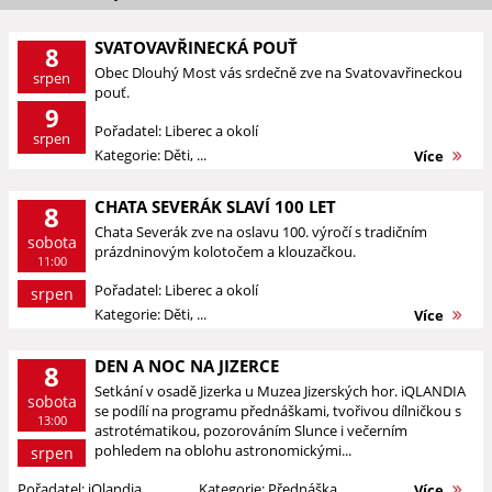
SVATOVAVŘINECKÁ POUŤ
8
Obec Dlouhý Most vás srdečně zve na Svatovavřineckou
srpen
pouť.
9
Pořadatel: Liberec a okolí
srpen
Kategorie: Děti, ...
Více
CHATA SEVERÁK SLAVÍ 100 LET
8
Chata Severák zve na oslavu 100. výročí s tradičním
sobota
prázdninovým kolotočem a klouzačkou.
11:00
Pořadatel: Liberec a okolí
srpen
Kategorie: Děti, ...
Více
DEN A NOC NA JIZERCE
8
Setkání v osadě Jizerka u Muzea Jizerských hor. iQLANDIA
sobota
se podílí na programu přednáškami, tvořivou dílničkou s
13:00
astrotématikou, pozorováním Slunce i večerním
pohledem na oblohu astronomickými...
srpen
Pořadatel: iQlandia
Kategorie: Přednáška, ...
Více