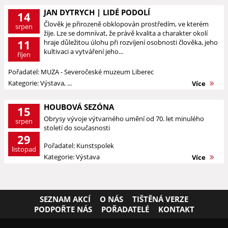
JAN DYTRYCH | LIDÉ PODOLÍ
14
Člověk je přirozeně obklopován prostředím, ve kterém
srpen
žije. Lze se domnívat, že právě kvalita a charakter okolí
11
hraje důležitou úlohu při rozvíjení osobnosti člověka, jeho
kultivaci a vytváření jeho...
říjen
Pořadatel: MUZA - Severočeské muzeum Liberec
Kategorie: Výstava, ...
Více
HOUBOVÁ SEZÓNA
15
Obrysy vývoje výtvarného umění od 70. let minulého
srpen
století do současnosti
29
Pořadatel: Kunstspolek
listopad
Kategorie: Výstava
Více
SEZNAM AKCÍ
O NÁS
TIŠTĚNÁ VERZE
PODPOŘTE NÁS
POŘADATELÉ
KONTAKT