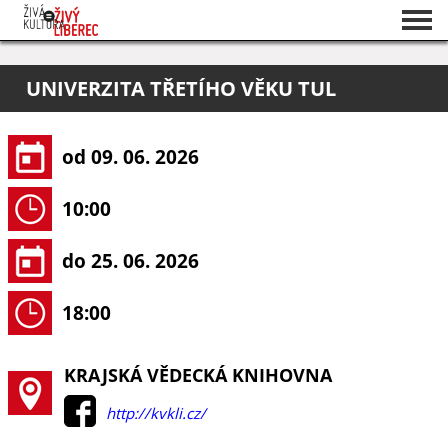
Seznam akcí
UNIVERZITA TŘETÍHO VĚKU TUL
O projektu
Pořadatelé
od 09. 06. 2026
10:00
do 25. 06. 2026
18:00
KRAJSKÁ VĚDECKÁ KNIHOVNA
http://kvkli.cz/