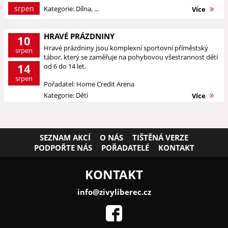
srpen
Kategorie: Dílna, ...
Více
HRAVÉ PRÁZDNINY
10
Hravé prázdniny jsou komplexní sportovní příměstský
srpen
tábor, který se zaměřuje na pohybovou všestrannost dětí
14
od 6 do 14 let.
srpen
Pořadatel: Home Credit Arena
Kategorie: Děti
Více
SEZNAM AKCÍ
O NÁS
TIŠTĚNÁ VERZE
PODPOŘTE NÁS
POŘADATELÉ
KONTAKT
KONTAKT
info@zivyliberec.cz