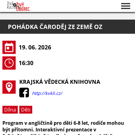
Seznam akcí
POHÁDKA ČARODĚJ ZE ZEMĚ OZ
O projektu
Pořadatelé
19. 06. 2026
16:30
KRAJSKÁ VĚDECKÁ KNIHOVNA
http://kvkli.cz/
Dílna
Děti
Program v angličtině pro děti 6-8 let, rodiče mohou
být přítomni. Interaktivní prezentace v