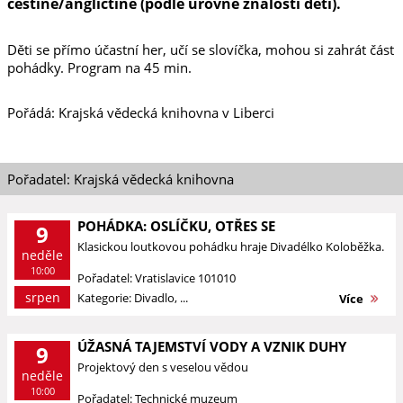
češtině/angličtině (podle úrovně znalostí dětí).
Děti se přímo účastní her, učí se slovíčka, mohou si zahrát část
pohádky. Program na 45 min.
Pořádá: Krajská vědecká knihovna v Liberci
Pořadatel: Krajská vědecká knihovna
POHÁDKA: OSLÍČKU, OTŘES SE
9
Klasickou loutkovou pohádku hraje Divadélko Koloběžka.
neděle
10:00
Pořadatel: Vratislavice 101010
srpen
Kategorie: Divadlo, ...
Více
ÚŽASNÁ TAJEMSTVÍ VODY A VZNIK DUHY
9
Projektový den s veselou vědou
neděle
10:00
Pořadatel: Technické muzeum