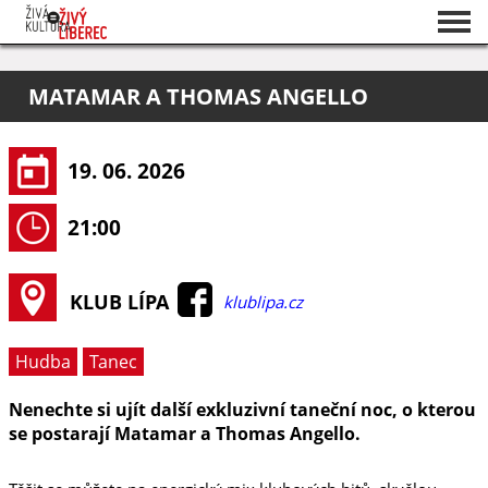
Seznam akcí
MATAMAR A THOMAS ANGELLO
O projektu
Pořadatelé
19. 06. 2026
21:00
KLUB LÍPA
klublipa.cz
Hudba
Tanec
Nenechte si ujít další exkluzivní taneční noc, o kterou
se postarají Matamar a Thomas Angello.