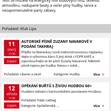
Těšit se můžete na energický mix klubových hitů, skvělou
atmosféru, nadupané beaty a večer plný hudby, tance a
nezapomenutelné party zábavy.
Pořadatel: Klub Lípa
AUTORSKÉ PÍSNĚ ZUZANY NAVAROVÉ V
11
PODÁNÍ TAKHRAJ
úterý
Přijďte na libereckou nově zrekonstruovanou náplavku,
17:30
dejte si výbornou kávu či jiný drink z FOFR KAFÉ a
srpen
zaposlouchejte se do písní Zuzany Navarové. Některé
písně nejsou jen hudba. Nesou v sobě...
Pořadatel: Liberec a okolí
Kategorie: Hudba
Více
OPÉKÁNÍ BUŘTŮ S ŽIVOU HUDBOU 60+
12
Hudební setkání s harmonikářem Jaroslavem Hruškou.
středa
11:00
Pořadatel: Palác Liebieg
srpen
Kategorie: Společenské, ...
Více