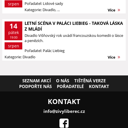
Pořadatel: Lidové sady
srpen
Kategorie: Divadlo, ...
Více
LETNÍ SCÉNA V PALÁCI LIEBIEG - TAKOVÁ LÁSKA
14
Z MLÁDÍ
pátek
Divadlo Višňovský rok uvádí francouzskou komedii o lásce
19:00
a penězích.
srpen
Pořadatel: Palác Liebieg
Kategorie: Divadlo
Více
SEZNAM AKCÍ
O NÁS
TIŠTĚNÁ VERZE
PODPOŘTE NÁS
POŘADATELÉ
KONTAKT
KONTAKT
info@zivyliberec.cz