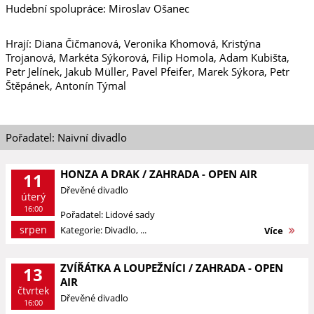
Hudební spolupráce: Miroslav Ošanec
Hrají: Diana Čičmanová, Veronika Khomová, Kristýna
Trojanová, Markéta Sýkorová, Filip Homola, Adam Kubišta,
Petr Jelínek, Jakub Müller, Pavel Pfeifer, Marek Sýkora, Petr
Štěpánek, Antonín Týmal
Pořadatel: Naivní divadlo
HONZA A DRAK / ZAHRADA - OPEN AIR
11
Dřevěné divadlo
úterý
16:00
Pořadatel: Lidové sady
srpen
Kategorie: Divadlo, ...
Více
ZVÍŘÁTKA A LOUPEŽNÍCI / ZAHRADA - OPEN
13
AIR
čtvrtek
Dřevěné divadlo
16:00