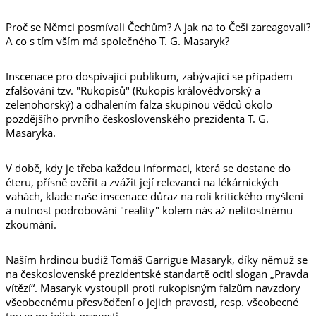
Proč se Němci posmívali Čechům? A jak na to Češi zareagovali?
A co s tím vším má společného T. G. Masaryk?
Inscenace pro dospívající publikum, zabývající se případem
zfalšování tzv. "Rukopisů" (Rukopis královédvorský a
zelenohorský) a odhalením falza skupinou vědců okolo
pozdějšího prvního československého prezidenta T. G.
Masaryka.
V době, kdy je třeba každou informaci, která se dostane do
éteru, přísně ověřit a zvážit její relevanci na lékárnických
vahách, klade naše inscenace důraz na roli kritického myšlení
a nutnost podrobování "reality" kolem nás až nelítostnému
zkoumání.
Naším hrdinou budiž Tomáš Garrigue Masaryk, díky němuž se
na československé prezidentské standartě ocitl slogan „Pravda
vítězí“. Masaryk vystoupil proti rukopisným falzům navzdory
všeobecnému přesvědčení o jejich pravosti, resp. všeobecné