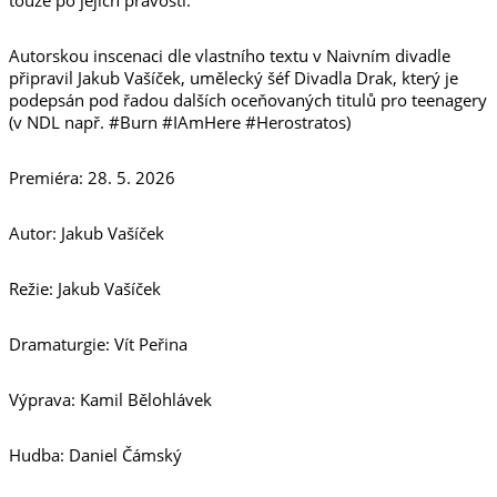
touze po jejich pravosti.
Autorskou inscenaci dle vlastního textu v Naivním divadle
připravil Jakub Vašíček, umělecký šéf Divadla Drak, který je
podepsán pod řadou dalších oceňovaných titulů pro teenagery
(v NDL např. #Burn #IAmHere #Herostratos)
Premiéra: 28. 5. 2026
Autor: Jakub Vašíček
Režie: Jakub Vašíček
Dramaturgie: Vít Peřina
Výprava: Kamil Bělohlávek
Hudba: Daniel Čámský