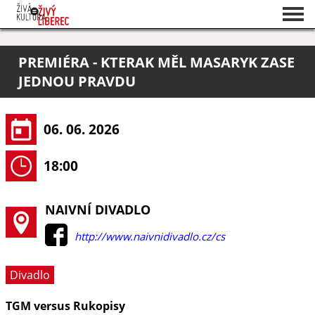
Seznam akcí
PREMIÉRA - KTERAK MĚL MASARYK ZASE
O projektu
JEDNOU PRAVDU
Pořadatelé
06. 06. 2026
18:00
NAIVNÍ DIVADLO
http://www.naivnidivadlo.cz/cs
Divadlo
TGM versus Rukopisy