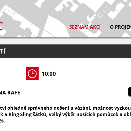
SEZNAM AKCÍ
O PROJE
TÍ
10:00
NA KAFE
tví ohledně správného nošení a vázání, možnost vyzkou
 a Ring Sling šátků, velký výběr nosících pomůcek a obl
7%.