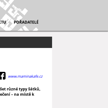
KTU
POŘADATELÉ
www.maminakafe.cz
šet různé typy šátků,
ečení – na místě k