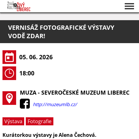
Seznam akcí
VERNISÁŽ FOTOGRAFICKÉ VÝSTAVY
O projektu
VODĚ ZDAR!
Pořadatelé
05. 06. 2026
18:00
MUZA - SEVEROČESKÉ MUZEUM LIBEREC
http://muzeumlb.cz/
Výstava
Fotografie
Kurátorkou výstavy je Alena Čechová.