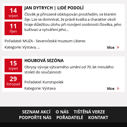
JAN DYTRYCH | LIDÉ PODOLÍ
14
Člověk je přirozeně obklopován prostředím, ve kterém
srpen
žije. Lze se domnívat, že právě kvalita a charakter okolí
11
hraje důležitou úlohu při rozvíjení osobnosti člověka, jeho
kultivaci a vytváření jeho...
říjen
Pořadatel: MUZA - Severočeské muzeum Liberec
Kategorie: Výstava, ...
Více
HOUBOVÁ SEZÓNA
15
Obrysy vývoje výtvarného umění od 70. let minulého
srpen
století do současnosti
29
Pořadatel: Kunstspolek
listopad
Kategorie: Výstava
Více
SEZNAM AKCÍ
O NÁS
TIŠTĚNÁ VERZE
PODPOŘTE NÁS
POŘADATELÉ
KONTAKT