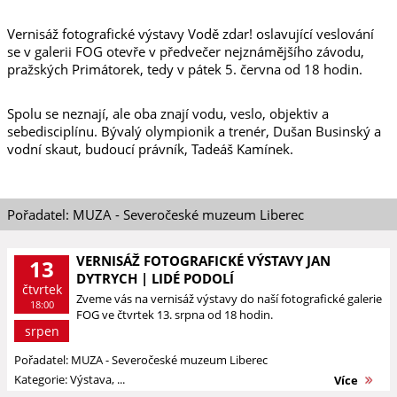
Vernisáž fotografické výstavy Vodě zdar! oslavující veslování
se v galerii FOG otevře v předvečer nejznámějšího závodu,
pražských Primátorek, tedy v pátek 5. června od 18 hodin.
Spolu se neznají, ale oba znají vodu, veslo, objektiv a
sebedisciplínu. Bývalý olympionik a trenér, Dušan Businský a
vodní skaut, budoucí právník, Tadeáš Kamínek.
Pořadatel: MUZA - Severočeské muzeum Liberec
VERNISÁŽ FOTOGRAFICKÉ VÝSTAVY JAN
13
DYTRYCH | LIDÉ PODOLÍ
čtvrtek
Zveme vás na vernisáž výstavy do naší fotografické galerie
18:00
FOG ve čtvrtek 13. srpna od 18 hodin.
srpen
Pořadatel: MUZA - Severočeské muzeum Liberec
Kategorie: Výstava, ...
Více