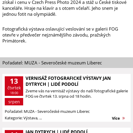
získal i cenu v Czech Press Photo 2024 a stáž u České tiskové
kanceláře. Hraje na klavír a s otcem včelaří. Jeho snem je
jednou fotit na olympiádě.
Fotografická výstava oslavující veslování se v galerii FOG
otevře v předvečer nejznámějšího závodu, pražských
Primátorek.
Pořadatel: MUZA - Severočeské muzeum Liberec
VERNISÁŽ FOTOGRAFICKÉ VÝSTAVY JAN
13
DYTRYCH | LIDÉ PODOLÍ
čtvrtek
Zveme vás na vernisáž výstavy do naší fotografické galerie
18:00
FOG ve čtvrtek 13. srpna od 18 hodin.
srpen
Pořadatel: MUZA - Severočeské muzeum Liberec
Kategorie: Výstava, ...
Více
JAN DYTRYCH | LIDÉ PODOLÍ