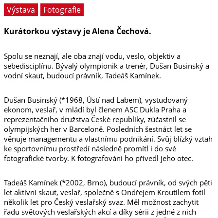
Výstava
Fotografie
Kurátorkou výstavy je Alena Čechová.
Spolu se neznají, ale oba znají vodu, veslo, objektiv a
sebedisciplínu. Bývalý olympionik a trenér, Dušan Businský a
vodní skaut, budoucí právník, Tadeáš Kamínek.
Dušan Businský (*1968, Ústí nad Labem), vystudovaný
ekonom, veslař, v mládí byl členem ASC Dukla Praha a
reprezentačního družstva České republiky, zúčastnil se
olympijských her v Barceloně. Posledních šestnáct let se
věnuje managementu a vlastnímu podnikání. Svůj blízký vztah
ke sportovnímu prostředí následně promítl i do své
fotografické tvorby. K fotografování ho přivedl jeho otec.
Tadeáš Kamínek (*2002, Brno), budoucí právník, od svých pěti
let aktivní skaut, veslař, společně s Ondřejem Kroutilem fotil
několik let pro Český veslařský svaz. Měl možnost zachytit
řadu světových veslařských akcí a díky sérii z jedné z nich