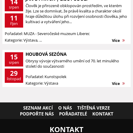
14
Člověk je přirozeně obklopován prostředím, ve kterém
srpen
žije. Lze se domnívat, že právě kvalita a charakter okolí
11
hraje důležitou úlohu při rozvíjení osobnosti člověka, jeho
kultivaci a vytváření jeho...
říjen
Pořadatel: MUZA - Severočeské muzeum Liberec
Kategorie: Výstava, ...
Více
HOUBOVÁ SEZÓNA
15
Obrysy vývoje výtvarného umění od 70. let minulého
srpen
století do současnosti
29
Pořadatel: Kunstspolek
listopad
Kategorie: Výstava
Více
SEZNAM AKCÍ
O NÁS
TIŠTĚNÁ VERZE
PODPOŘTE NÁS
POŘADATELÉ
KONTAKT
KONTAKT