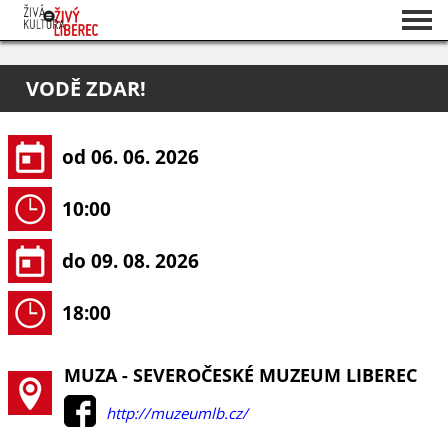
Seznam akcí
VODĚ ZDAR!
O projektu
Pořadatelé
od 06. 06. 2026
10:00
do 09. 08. 2026
18:00
MUZA - SEVEROČESKÉ MUZEUM LIBEREC
http://muzeumlb.cz/