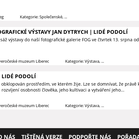
ieg
Kategorie: Společenské, ...
GRAFICKÉ VÝSTAVY JAN DYTRYCH | LIDÉ PODOLÍ
áž výstavy do naší fotografické galerie FOG ve čtvrtek 13. srpna o
everočeské muzeum Liberec
Kategorie: Výstava, ...
 LIDÉ PODOLÍ
 obklopován prostředím, ve kterém žije. Lze se domnívat, že právě k
rozvíjení osobnosti člověka, jeho kultivaci a vytváření jeho...
everočeské muzeum Liberec
Kategorie: Výstava, ...
O NÁS
TIŠTĚNÁ VERZE
PODPOŘTE NÁS
POŘADA