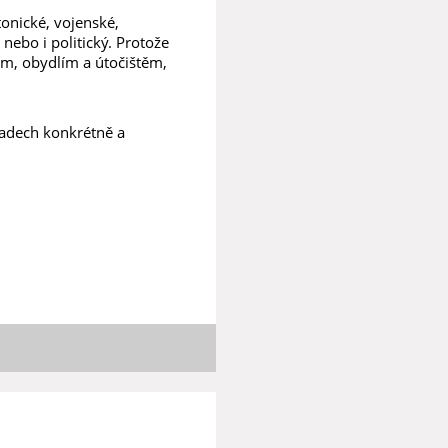
tonické, vojenské,
nebo i politický. Protože
em, obydlím a útočištěm,
ípadech konkrétně a