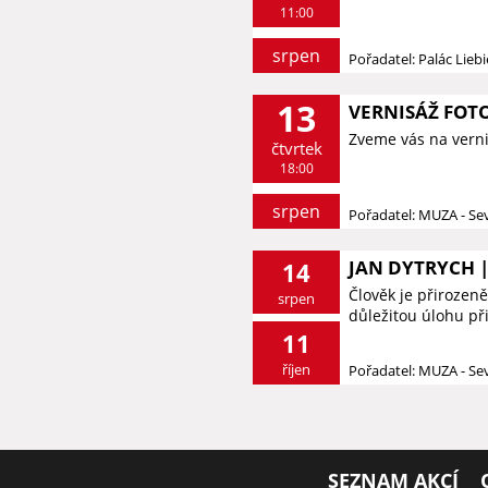
11:00
srpen
Pořadatel: Palác Lieb
13
VERNISÁŽ FOTO
Zveme vás na vernis
čtvrtek
18:00
srpen
Pořadatel: MUZA - S
JAN DYTRYCH |
14
Člověk je přirozeně
srpen
důležitou úlohu při 
11
říjen
Pořadatel: MUZA - S
SEZNAM AKCÍ