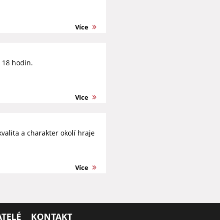
Více
d 18 hodin.
Více
valita a charakter okolí hraje
Více
TELÉ
KONTAKT