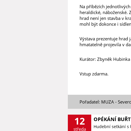
Na příbězích jednotlivých 
heraldické, náboženské. Z
hrad není jen stavba v k
mohl být dokonce i sídl
Výstava prezentuje hrad j
hmatatelně projevila v d
Kurátor: Zbyněk Hubinka
Vstup zdarma.
Pořadatel: MUZA - Sever
12
OPÉKÁNÍ BUŘT
Hudební setkání s
středa