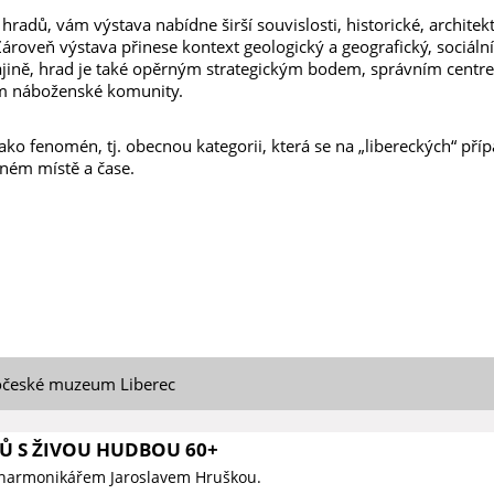
hradů, vám výstava nabídne širší souvislosti, historické, architek
ároveň výstava přinese kontext geologický a geografický, sociální 
rajině, hrad je také opěrným strategickým bodem, správním centr
em náboženské komunity.
ako fenomén, tj. obecnou kategorii, která se na „libereckých“ př
aném místě a čase.
očeské muzeum Liberec
Ů S ŽIVOU HUDBOU 60+
 harmonikářem Jaroslavem Hruškou.