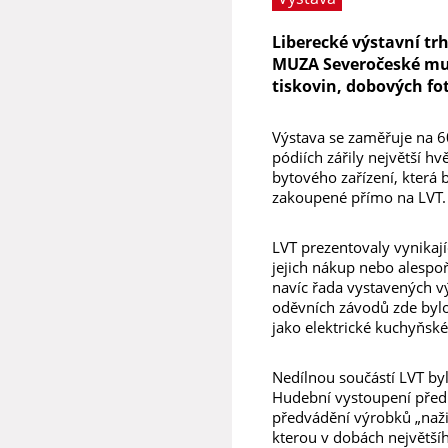
Liberecké výstavní trh
MUZA Severočeské muz
tiskovin, dobových fot
Výstava se zaměřuje na 60
pódiích zářily největší h
bytového zařízení, která 
zakoupené přímo na LVT.
LVT prezentovaly vynika
jejich nákup nebo alespo
navíc řada vystavených v
oděvních závodů zde bylo k
jako elektrické kuchyňské
Nedílnou součástí LVT b
Hudební vystoupení předn
předvádění výrobků „naži
kterou v dobách největšíh