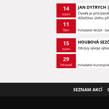
JAN DYTRYCH |
14
Člověk je přirozeně
srpen
důležitou úlohu při 
11
říjen
Pořadatel: MUZA - S
HOUBOVÁ SEZ
15
Obrysy vývoje výtv
srpen
29
listopad
Pořadatel: Kunstspol
SEZNAM AKCÍ