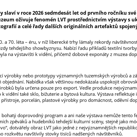
y slaví v roce 2026 sedmdesát let od prvního ročníku své
eum oživuje fenomén LVT prostřednictvím výstavy s u
ografií a celé řady dalších originálních artefaktů spojen
. a 70. léta – éru, v níž liberecké trhy lámaly rekordy návštěvnos
vězdy tehdejšího showbyznysu. Nabízí řadu příkladů textilní tvorb
byla na výstavišti k vidění, přičemž dobové exponáty z muzea do
jící výrobky nebo prototypy významných tuzemských výrobců a z
ň objednání. Nabídka však většinou nedokázala uspokojit obrovs
ýrobků byla určena pouze pro export. Vedle produkce nejvýznamně
 vidění také sklo, bižuterie a bytová kultura. Výstava reflektuje i
 přístroje, porcelán, plastové výrobky pro domácnost, oděvní dop
yl bohatý doprovodný program a ani naše výstava nemůže tento
ích zpěváků a hudebníků tehdejší kulturní scény, stejně jako mó
vo“, dotvářely obraz LVT jako jedné z nejvýznamnějších republiko
o rozkvětu navštívily stovky tisíců nadšených návštěvníků.