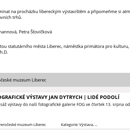
ínat na procházku libereckým výstavištěm a připomeňme si atmo
avních trhů.
mannová, Petra Šťovíčková
tou statutárního města Liberec, náměstka primátora pro kulturu, 
h.D.
očeské muzeum Liberec
GRAFICKÉ VÝSTAVY JAN DYTRYCH | LIDÉ PODOLÍ
áž výstavy do naší fotografické galerie FOG ve čtvrtek 13. srpna o
everočeské muzeum Liberec
Kategorie: Výstava, ...