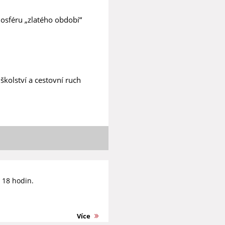
sféru „zlatého období“
školství a cestovní ruch
d 18 hodin.
Více