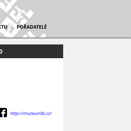
KTU
POŘADATELÉ
0
http://muzeumlb.cz/