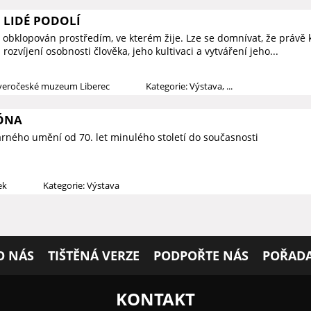
 LIDÉ PODOLÍ
 obklopován prostředím, ve kterém žije. Lze se domnívat, že právě k
rozvíjení osobnosti člověka, jeho kultivaci a vytváření jeho...
everočeské muzeum Liberec
Kategorie: Výstava, ...
ÓNA
arného umění od 70. let minulého století do současnosti
ek
Kategorie: Výstava
O NÁS
TIŠTĚNÁ VERZE
PODPOŘTE NÁS
POŘADA
KONTAKT