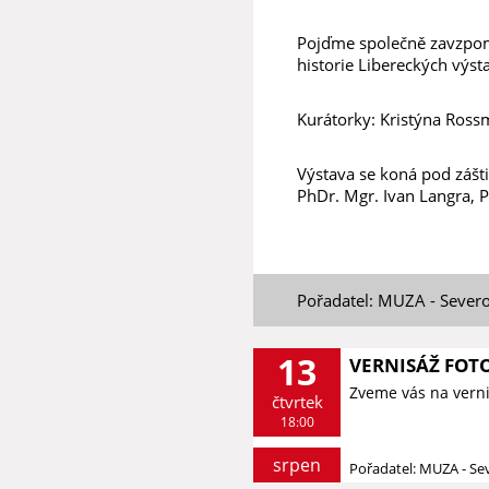
Pojďme společně zavzpom
historie Libereckých výst
Kurátorky: Kristýna Ross
Výstava se koná pod zášti
PhDr. Mgr. Ivan Langra, P
Pořadatel: MUZA - Sever
13
VERNISÁŽ FOTO
Zveme vás na vernis
čtvrtek
18:00
srpen
Pořadatel: MUZA - S