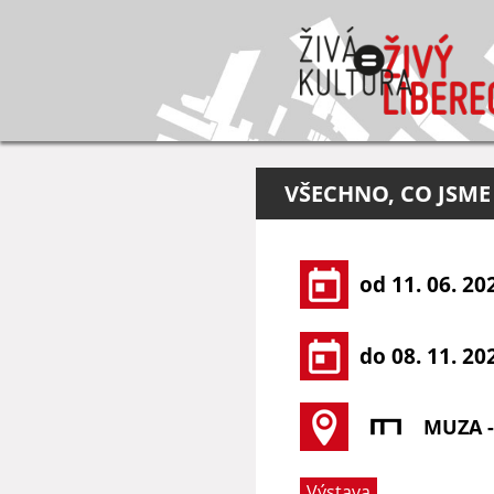
VŠECHNO, CO JSME 
od 11. 06. 20
do 08. 11. 20
MUZA 
Výstava