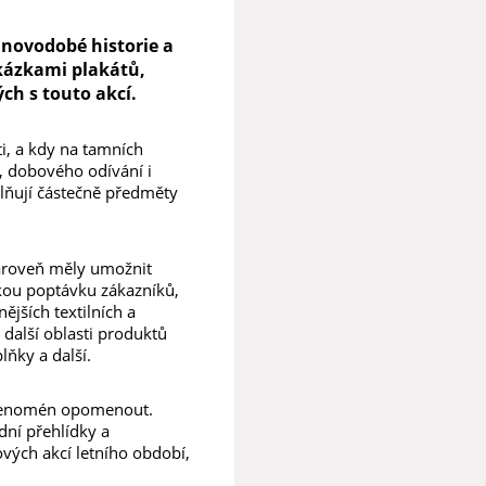
 novodobé historie a
kázkami plakátů,
ých s touto akcí.
ti, a kdy na tamních
y, dobového odívání i
plňují částečně předměty
ároveň měly umožnit
kou poptávku zákazníků,
jších textilních a
 další oblasti produktů
lňky a další.
 fenomén opomenout.
dní přehlídky a
vých akcí letního období,