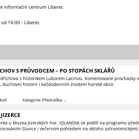
é informační centrum Liberec
 od 16:00 - Liberec
ICHOV S PRŮVODCEM – PO STOPÁCH SKLÁŘŮ
edřichova s historikem Luborem Lacinou. Komentované procházky v
í, duchovní historií i každodenním životem horské obce.
kolí
Kategorie: Přednáška, ...
JIZERCE
zerka u Muzea Jizerských hor. iQLANDIA se podílí na programu předn
ozorováním Slunce i večerním pohledem na oblohu astronomickými.