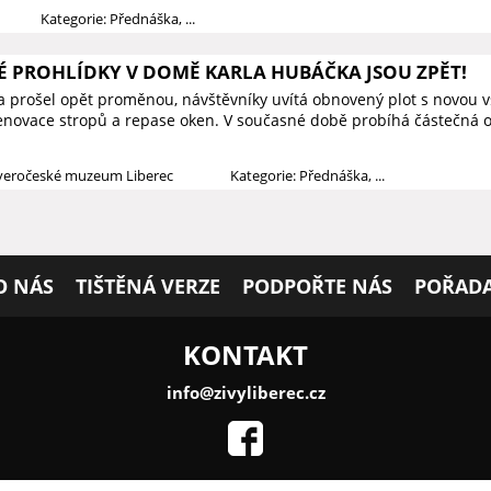
Kategorie: Přednáška, ...
PROHLÍDKY V DOMĚ KARLA HUBÁČKA JSOU ZPĚT!
prošel opět proměnou, návštěvníky uvítá obnovený plot s novou vs
novace stropů a repase oken. V současné době probíhá částečná o
everočeské muzeum Liberec
Kategorie: Přednáška, ...
O NÁS
TIŠTĚNÁ VERZE
PODPOŘTE NÁS
POŘADA
KONTAKT
info@zivyliberec.cz