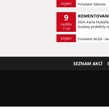
srpen
Pořadatel: iQlandia
9
KOMENTOVANÉ 
Dům Karla Hubáčka 
neděle
budovy proběhly re
17:00
srpen
Pořadatel: MUZA - S
SEZNAM AKCÍ