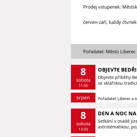
Prodej vstupenek: Městsk
červen-září, každý čtvrtek
Pořadatel: Město Liberec
8
OBJEVTE BEDŘ
Objevte příběhy B
sobota
se sklářskou tradic
11:00
srpen
Pořadatel: Liberec a o
8
DEN A NOC NA 
Setkání v osadě Ji
sobota
astrotématikou, p
13:00