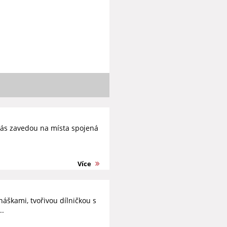
ás zavedou na místa spojená
Více
áškami, tvořivou dílničkou s
..