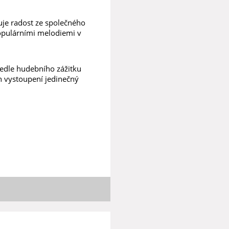
uje radost ze společného
populárními melodiemi v
Vedle hudebního zážitku
ch vystoupení jedinečný