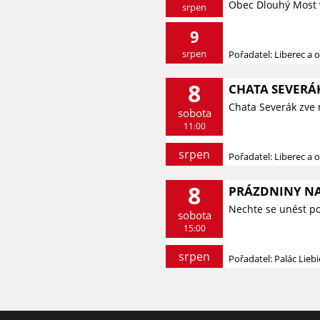
Obec Dlouhý Most 
srpen
9
srpen
Pořadatel: Liberec a o
8
CHATA SEVERÁK
Chata Severák zve 
sobota
11:00
srpen
Pořadatel: Liberec a o
8
PRÁZDNINY NA
Nechte se unést p
sobota
15:00
srpen
Pořadatel: Palác Lieb