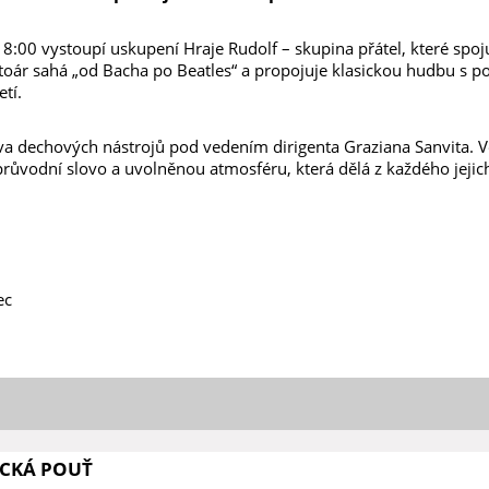
8:00 vystoupí uskupení Hraje Rudolf – skupina přátel, které spoj
ertoár sahá „od Bacha po Beatles“ a propojuje klasickou hudbu s 
tí.
ava dechových nástrojů pod vedením dirigenta Graziana Sanvita. 
 průvodní slovo a uvolněnou atmosféru, která dělá z každého jeji
ec
CKÁ POUŤ