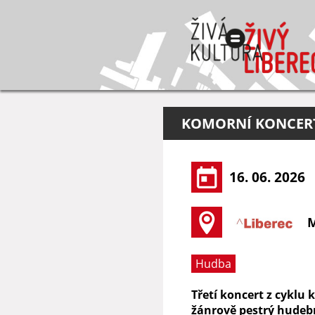
KOMORNÍ KONCERT
16. 06. 2026
M
Hudba
Třetí koncert z cyklu
žánrově pestrý hudebn