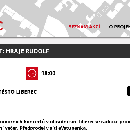
SEZNAM AKCÍ
O PROJE
: HRAJE RUDOLF
18:00
ĚSTO LIBEREC
 komorních koncertů v obřadní síni liberecké radnice při
í večer. Předprodej v síti eVstupenka.