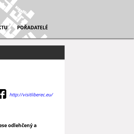
KTU
POŘADATELÉ
http://visitliberec.eu/
nese odlehčený a