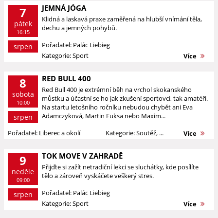
JEMNÁ JÓGA
7
Klidná a laskavá praxe zaměřená na hlubší vnímání těla,
pátek
dechu a jemných pohybů.
16:15
Pořadatel: Palác Liebieg
srpen
Kategorie: Sport
Více
RED BULL 400
8
Red Bull 400 je extrémní běh na vrchol skokanského
sobota
můstku a účastní se ho jak zkušení sportovci, tak amatéři.
10:00
Na startu letošního ročníku nebudou chybět ani Eva
Adamczyková, Martin Fuksa nebo Maxim...
srpen
Pořadatel: Liberec a okolí
Kategorie: Soutěž, ...
Více
TOK MOVE V ZAHRADĚ
9
Přijďte si zažít netradiční lekci se sluchátky, kde posílíte
neděle
tělo a zároveň vyskáčete veškerý stres.
09:00
Pořadatel: Palác Liebieg
srpen
Kategorie: Sport
Více