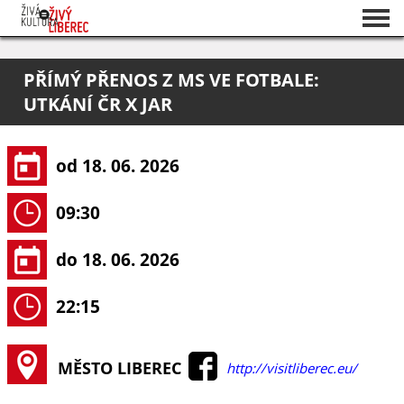
Seznam akcí
PŘÍMÝ PŘENOS Z MS VE FOTBALE:
O projektu
UTKÁNÍ ČR X JAR
Pořadatelé
od 18. 06. 2026
09:30
do 18. 06. 2026
22:15
MĚSTO LIBEREC
http://visitliberec.eu/