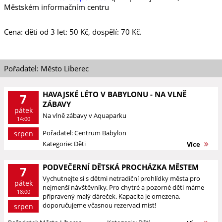
Městském informačním centru
Cena: děti od 3 let: 50 Kč, dospělí: 70 Kč.
Pořadatel: Město Liberec
HAVAJSKÉ LÉTO V BABYLONU - NA VLNĚ
7
ZÁBAVY
pátek
Na vlně zábavy v Aquaparku
14:00
Pořadatel: Centrum Babylon
srpen
Kategorie: Děti
Více
PODVEČERNÍ DĚTSKÁ PROCHÁZKA MĚSTEM
7
Vychutnejte si s dětmi netradiční prohlídky města pro
pátek
nejmenší návštěvníky. Pro chytré a pozorné děti máme
18:00
připravený malý dáreček. Kapacita je omezena,
doporučujeme včasnou rezervaci míst!
srpen