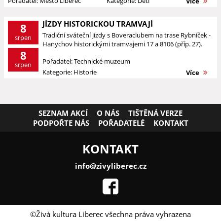
Pořadatel: Město Liberec
Kategorie: Děti
Více
JÍZDY HISTORICKOU TRAMVAJÍ
8
Tradiční sváteční jízdy s Boveraclubem na trase Rybníček -
srpen
Hanychov historickými tramvajemi 17 a 8106 (příp. 27).
8
Pořadatel: Technické muzeum
srpen
Kategorie: Historie
Více
SEZNAM AKCÍ
O NÁS
TIŠTĚNÁ VERZE
PODPOŘTE NÁS
POŘADATELÉ
KONTAKT
KONTAKT
info@zivyliberec.cz
©Živá kultura Liberec všechna práva vyhrazena