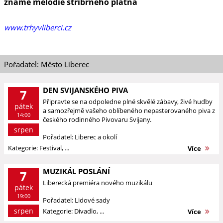
známé melodie stříbrného plátna
www.trhyvliberci.cz
Pořadatel: Město Liberec
DEN SVIJANSKÉHO PIVA
7
Připravte se na odpoledne plné skvělé zábavy, živé hudby
pátek
a samozřejmě vašeho oblíbeného nepasterovaného piva z
14:00
českého rodinného Pivovaru Svijany.
srpen
Pořadatel: Liberec a okolí
Kategorie: Festival, ...
Více
MUZIKÁL POSLÁNÍ
7
Liberecká premiéra nového muzikálu
pátek
19:00
Pořadatel: Lidové sady
srpen
Kategorie: Divadlo, ...
Více