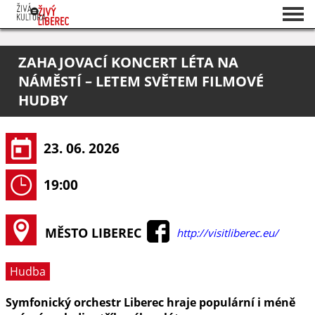
Seznam akcí
ZAHAJOVACÍ KONCERT LÉTA NA
O projektu
NÁMĚSTÍ – LETEM SVĚTEM FILMOVÉ
Pořadatelé
HUDBY
23. 06. 2026
19:00
MĚSTO LIBEREC
http://visitliberec.eu/
Hudba
Symfonický orchestr Liberec hraje populární i méně