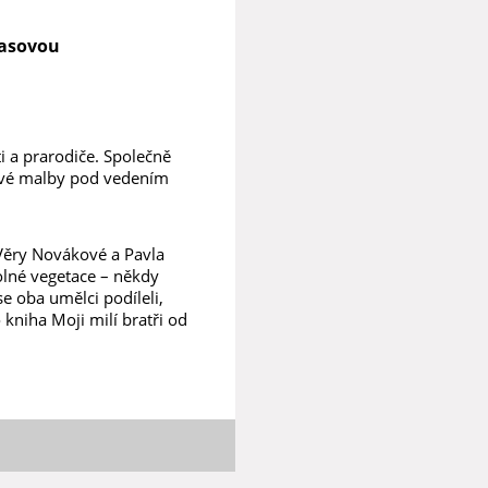
lasovou
i a prarodiče. Společně
lové malby pod vedením
Věry Novákové a Pavla
volné vegetace – někdy
se oba umělci podíleli,
 kniha Moji milí bratři od