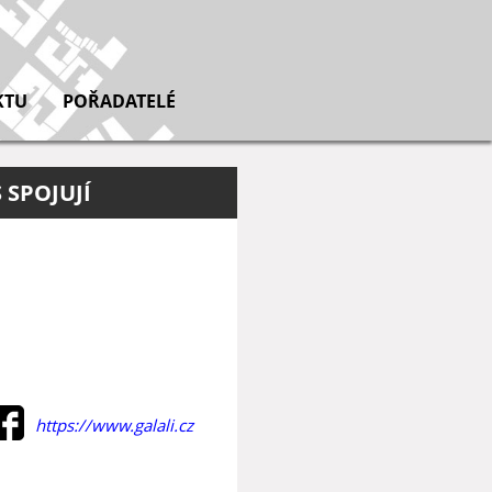
KTU
POŘADATELÉ
 SPOJUJÍ
https://www.galali.cz