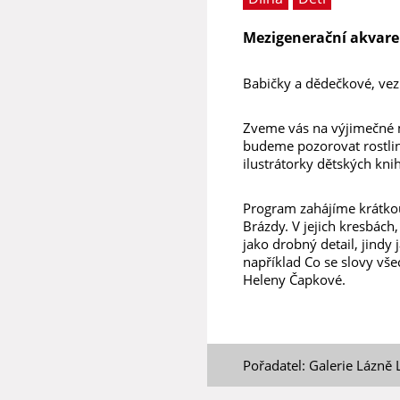
Mezigenerační akvare
Babičky a dědečkové, vezm
Zveme vás na výjimečné me
budeme pozorovat rostlin
ilustrátorky dětských kni
Program zahájíme krátkou
Brázdy. V jejich kresbách
jako drobný detail, jindy
například Co se slovy vše
Heleny Čapkové.
Pořadatel: Galerie Lázně 