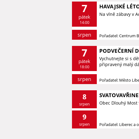
7
HAVAJSKÉ LÉT
Na vlně zábavy v 
pátek
14:00
srpen
Pořadatel: Centrum 
7
PODVEČERNÍ 
Vychutnejte si s d
pátek
připravený malý dá
18:00
srpen
Pořadatel: Město Lib
SVATOVAVŘINE
8
Obec Dlouhý Most 
srpen
9
srpen
Pořadatel: Liberec a o