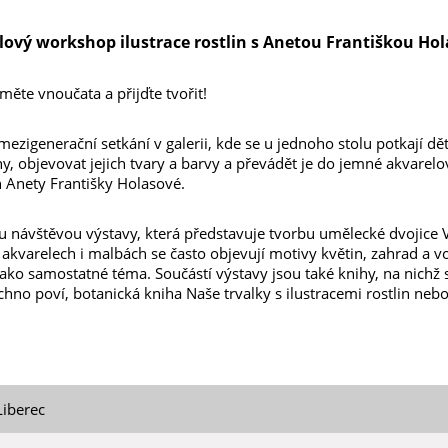
lový workshop ilustrace rostlin s Anetou Františkou Ho
ěte vnoučata a přijďte tvořit!
zigenerační setkání v galerii, kde se u jednoho stolu potkají dět
y, objevovat jejich tvary a barvy a převádět je do jemné akvare
h Anety Františky Holasové.
 návštěvou výstavy, která představuje tvorbu umělecké dvojice 
, akvarelech i malbách se často objevují motivy květin, zahrad a 
 jako samostatné téma. Součástí výstavy jsou také knihy, na nichž 
chno poví, botanická kniha Naše trvalky s ilustracemi rostlin nebo
Liberec