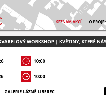
SEZNAM AKCÍ
O PROJE
VARELOVÝ WORKSHOP | KVĚTINY, KTERÉ NÁS
26
10:00
26
10:00
GALERIE LÁZNĚ LIBEREC