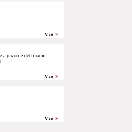
Více
tré a pozorné děti máme
!
Více
Více