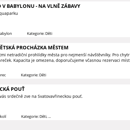
O V BABYLONU - NA VLNĚ ZÁBAVY
Aquaparku
Babylon
Kategorie: Děti
DĚTSKÁ PROCHÁZKA MĚSTEM
ětmi netradiční prohlídky města pro nejmenší návštěvníky. Pro chy
reček. Kapacita je omezena, doporučujeme včasnou rezervaci míst
erec
Kategorie: Děti
CKÁ POUŤ
vás srdečně zve na Svatovavřineckou pouť.
kolí
Kategorie: Děti, ...