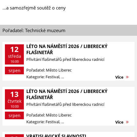
…a samozřejmě soutěž o ceny
Pořadatel: Technické muzeum
LÉTO NA NÁMĚSTÍ 2026 / LIBERECKÝ
12
FLAŠINETÁŘ
středa
Přivítání flašinetářů před libereckou radnicí
16:00
Pořadatel: Město Liberec
srpen
Kategorie: Festival, ...
Více
LÉTO NA NÁMĚSTÍ 2026 / LIBERECKÝ
13
FLAŠINETÁŘ
čtvrtek
Přivítání flašinetářů před libereckou radnicí
10:00
Pořadatel: Město Liberec
srpen
Kategorie: Festival, ...
Více
VRATISLAVICKÉ SLAVNOSTI