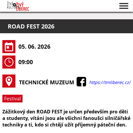
Seznam akcí
ROAD FEST 2026
O projektu
Pořadatelé
05. 06. 2026
09:00
TECHNICKÉ MUZEUM
https://tmliberec.cz/
Festival
Zážitkový den ROAD FEST je určen především pro děti
a studenty, vítáni jsou ale všichni fanoušci silničářské
techniky a ti, kdo si chtějí užít příjemný páteční den.