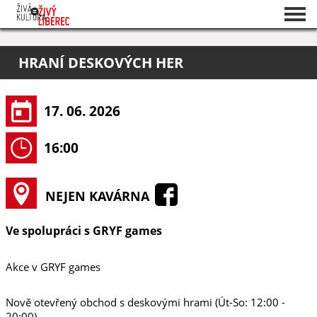
Seznam akcí
HRANÍ DESKOVÝCH HER
O projektu
Pořadatelé
17. 06. 2026
16:00
NEJEN KAVÁRNA
Ve spolupráci s GRYF games
Akce v GRYF games
Nově otevřený obchod s deskovými hrami (Út-So: 12:00 -
20:00)