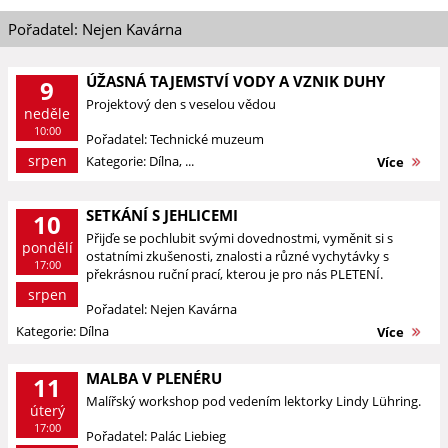
Pořadatel: Nejen Kavárna
ÚŽASNÁ TAJEMSTVÍ VODY A VZNIK DUHY
9
Projektový den s veselou vědou
neděle
10:00
Pořadatel: Technické muzeum
srpen
Kategorie: Dílna, ...
Více
SETKÁNÍ S JEHLICEMI
10
Přijďe se pochlubit svými dovednostmi, vyměnit si s
pondělí
ostatními zkušenosti, znalosti a různé vychytávky s
17:00
překrásnou ruční prací, kterou je pro nás PLETENÍ.
srpen
Pořadatel: Nejen Kavárna
Kategorie: Dílna
Více
MALBA V PLENÉRU
11
Malířský workshop pod vedením lektorky Lindy Lühring.
úterý
17:00
Pořadatel: Palác Liebieg