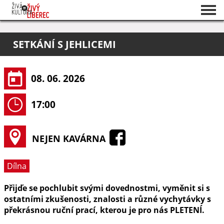
Seznam akcí
SETKÁNÍ S JEHLICEMI
O projektu
Pořadatelé
08. 06. 2026
17:00
NEJEN KAVÁRNA
Dílna
Přijďe se pochlubit svými dovednostmi, vyměnit si s
ostatními zkušenosti, znalosti a různé vychytávky s
překrásnou ruční prací, kterou je pro nás PLETENÍ.