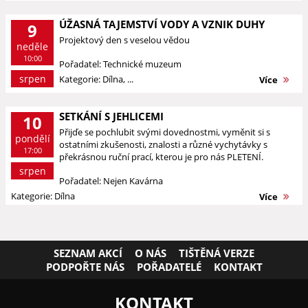
ÚŽASNÁ TAJEMSTVÍ VODY A VZNIK DUHY
9
Projektový den s veselou vědou
neděle
10:00
Pořadatel: Technické muzeum
srpen
Kategorie: Dílna, ...
Více
SETKÁNÍ S JEHLICEMI
10
Přijďe se pochlubit svými dovednostmi, vyměnit si s
pondělí
ostatními zkušenosti, znalosti a různé vychytávky s
17:00
překrásnou ruční prací, kterou je pro nás PLETENÍ.
srpen
Pořadatel: Nejen Kavárna
Kategorie: Dílna
Více
SEZNAM AKCÍ
O NÁS
TIŠTĚNÁ VERZE
PODPOŘTE NÁS
POŘADATELÉ
KONTAKT
KONTAKT