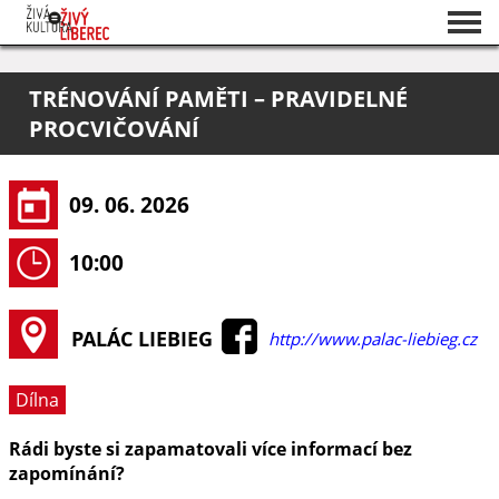
Seznam akcí
TRÉNOVÁNÍ PAMĚTI – PRAVIDELNÉ
O projektu
PROCVIČOVÁNÍ
Pořadatelé
09. 06. 2026
10:00
PALÁC LIEBIEG
http://www.palac-liebieg.cz
Dílna
Rádi byste si zapamatovali více informací bez
zapomínání?