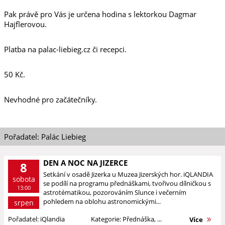
Pak právě pro Vás je určena hodina s lektorkou Dagmar
Hajflerovou.
Platba na palac-liebieg.cz či recepci.
50 Kč.
Nevhodné pro začátečníky.
Pořadatel: Palác Liebieg
DEN A NOC NA JIZERCE
8
Setkání v osadě Jizerka u Muzea Jizerských hor. iQLANDIA
sobota
se podílí na programu přednáškami, tvořivou dílničkou s
13:00
astrotématikou, pozorováním Slunce i večerním
pohledem na oblohu astronomickými...
srpen
Pořadatel: iQlandia
Kategorie: Přednáška, ...
Více