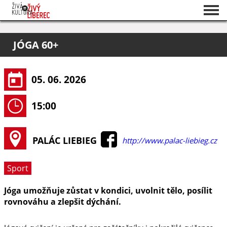
Seznam akcí
JÓGA 60+
O projektu
Pořadatelé
05. 06. 2026
15:00
PALÁC LIEBIEG
http://www.palac-liebieg.cz
Sport
Jóga umožňuje zůstat v kondici, uvolnit tělo, posílit
rovnováhu a zlepšit dýchání.