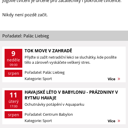
Jógové cvičení je určené pro začátečníky i pokročilé cvičence.
Nikdy není pozdě začít.
Pořadatel: Palác Liebieg
TOK MOVE V ZAHRADĚ
9
Přijďte si zažít netradiční lekci se sluchátky, kde posílíte
neděle
tělo a zároveň vyskáčete veškerý stres.
09:00
Pořadatel: Palác Liebieg
srpen
Kategorie: Sport
Více
HAVAJSKÉ LÉTO V BABYLONU - PRÁZDNINY V
11
RYTMU HAVAJE
úterý
Ochutnávky potápění v Aquaparku
17:00
Pořadatel: Centrum Babylon
srpen
Kategorie: Sport
Více