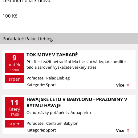
Lektorka Ilona Šrutová.
100 Kč
Pořadatel: Palác Liebieg
TOK MOVE V ZAHRADĚ
9
Přijďte si zažít netradiční lekci se sluchátky, kde posílíte
neděle
tělo a zároveň vyskáčete veškerý stres.
09:00
Pořadatel: Palác Liebieg
srpen
Kategorie: Sport
Více
HAVAJSKÉ LÉTO V BABYLONU - PRÁZDNINY V
11
RYTMU HAVAJE
úterý
Ochutnávky potápění v Aquaparku
17:00
Pořadatel: Centrum Babylon
srpen
Kategorie: Sport
Více