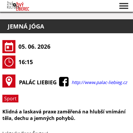
Seznam akcí
JEMNÁ JÓGA
O projektu
Pořadatelé
05. 06. 2026
16:15
PALÁC LIEBIEG
http://www.palac-liebieg.cz
Sport
Klidná a laskavá praxe zaměřená na hlubší vnímání
těla, dechu a jemných pohybů.